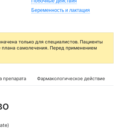
Побочные действия
Беременность и лактация
начена только для специалистов. Пациенты
е плана самолечения. Перед применением
а препарата
Фармакологическое действие
Фармако
во
ate)