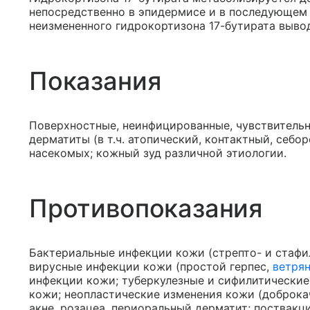
непосредственно в эпидермисе и в последующем 
неизмененного гидрокортизона 17-бутирата выво
Показания
Поверхностные, неинфицированные, чувствитель
дерматиты (в т.ч. атопический, контактный, себо
насекомых; кожный зуд различной этиологии.
Противопоказания
Бактериальные инфекции кожи (стрепто- и стафи
вирусные инфекции кожи (простой герпес,
ветрян
инфекции кожи; туберкулезные и сифилитически
кожи; неопластические изменения кожи (доброка
акне, розацеа, периоральный дерматит; поствак