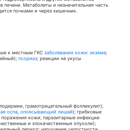
в печени. Метаболиты и незначительная часть
дится почками и через кишечник.
ные к местным ГКС
заболевания кожи
:
экзема
;
рейный);
псориаз
; реакции на укусы
лодермии, грамотрицательный фолликулит);
ая оспа
,
опоясывающий лишай
); грибковые
е поражения кожи; паразитарные инфекции
чественные и злокачественные опухоли);
цинальный период; нарушение целостности