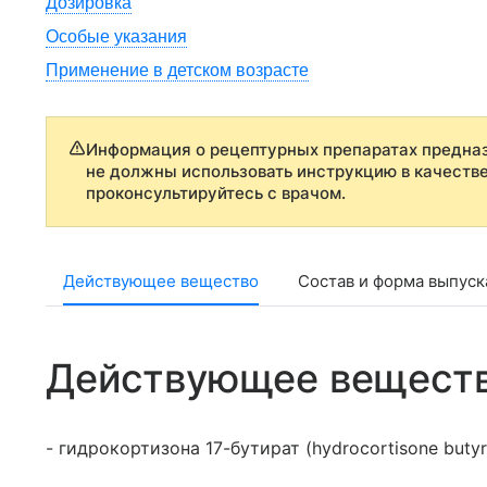
Дозировка
Особые указания
Применение в детском возрасте
Информация о рецептурных препаратах предназ
не должны использовать инструкцию в качеств
проконсультируйтесь с врачом.
Действующее вещество
Состав и форма выпуск
Действующее вещест
- гидрокортизона 17-бутират (hydrocortisone butyr