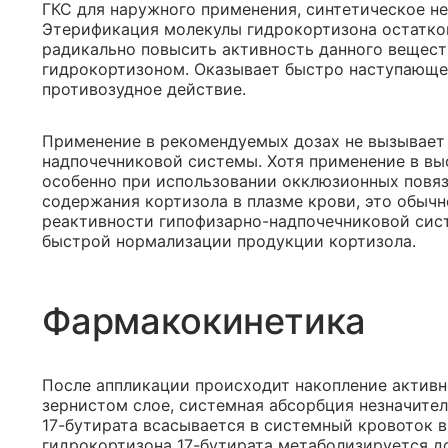
ГКС для наружного применения, синтетическое н
Этерификация молекулы гидрокортизона остатко
радикально повысить активность данного вещест
гидрокортизоном. Оказывает быстро наступающее
противозудное действие.
Применение в рекомендуемых дозах не вызывает
надпочечниковой системы. Хотя применение в выс
особенно при использовании окклюзионных повяз
содержания кортизола в плазме крови, это обыч
реактивности гипофизарно-надпочечниковой сис
быстрой нормализации продукции кортизола.
Фармакокинетика
После аппликации происходит накопление активн
зернистом слое, системная абсорбция незначите
17-бутирата всасывается в системный кровоток в
гидрокортизона 17-бутирата метаболизируется д