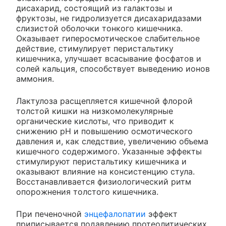
дисахарид, состоящий из галактозы и
фруктозы, не гидролизуется дисахаридазами
слизистой оболочки тонкого кишечника.
Оказывает гиперосмотическое слабительное
действие, стимулирует перистальтику
кишечника, улучшает всасывание фосфатов и
солей кальция, способствует выведению ионов
аммония.
Лактулоза расщепляется кишечной флорой
толстой кишки на низкомолекулярные
органические кислоты, что приводит к
снижению pH и повышению осмотического
давления и, как следствие, увеличению объема
кишечного содержимого. Указанные эффекты
стимулируют перистальтику кишечника и
оказывают влияние на консистенцию стула.
Восстанавливается физиологический ритм
опорожнения толстого кишечника.
При печеночной
энцефалопатии
эффект
приписывается подавлению протеолитических