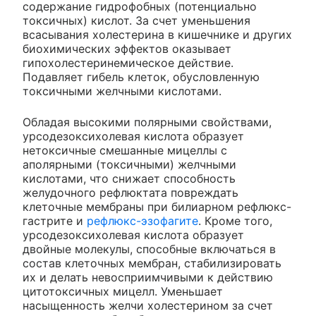
содержание гидрофобных (потенциально
токсичных) кислот. За счет уменьшения
всасывания холестерина в кишечнике и других
биохимических эффектов оказывает
гипохолестеринемическое действие.
Подавляет гибель клеток, обусловленную
токсичными желчными кислотами.
Обладая высокими полярными свойствами,
урсодезоксихолевая кислота образует
нетоксичные смешанные мицеллы с
аполярными (токсичными) желчными
кислотами, что снижает способность
желудочного рефлюктата повреждать
клеточные мембраны при билиарном рефлюкс-
гастрите и
рефлюкс-эзофагите
. Кроме того,
урсодезоксихолевая кислота образует
двойные молекулы, способные включаться в
состав клеточных мембран, стабилизировать
их и делать невосприимчивыми к действию
цитотоксичных мицелл. Уменьшает
насыщенность желчи холестерином за счет