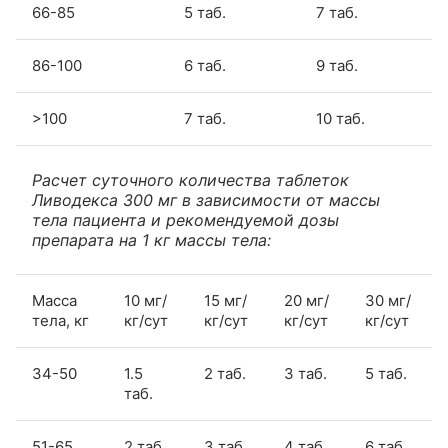
66-85
5 таб.
7 таб.
86-100
6 таб.
9 таб.
>100
7 таб.
10 таб.
Расчет суточного количества таблеток
Ливодекса 300 мг в зависимости от массы
тела пациента и рекомендуемой дозы
препарата на 1 кг массы тела:
Масса
10 мг/
15 мг/
20 мг/
30 мг/
тела, кг
кг/сут
кг/сут
кг/сут
кг/сут
34-50
1.5
2 таб.
3 таб.
5 таб.
таб.
51-65
2 таб.
3 таб.
4 таб.
6 таб.