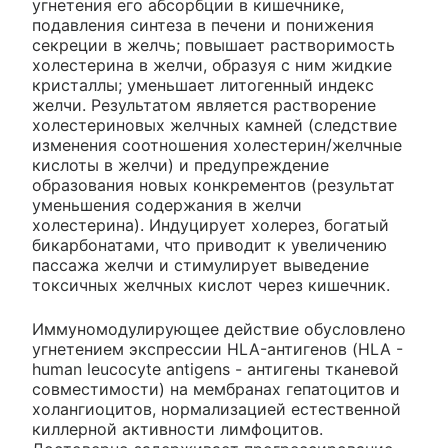
угнетения его абсорбции в кишечнике,
подавления синтеза в печени и понижения
секреции в желчь; повышает растворимость
холестерина в желчи, образуя с ним жидкие
кристаллы; уменьшает литогенный индекс
желчи. Результатом является растворение
холестериновых желчных камней (следствие
изменения соотношения холестерин/желчные
кислоты в желчи) и предупреждение
образования новых конкрементов (результат
уменьшения содержания в желчи
холестерина). Индуцирует холерез, богатый
бикарбонатами, что приводит к увеличению
пассажа желчи и стимулирует выведение
токсичных желчных кислот через кишечник.
Иммуномодулирующее действие обусловлено
угнетением экспрессии HLA-антигенов (HLA -
human leucocyte antigens - антигены тканевой
совместимости) на мембранах гепатоцитов и
холангиоцитов, нормализацией естественной
киллерной активности лимфоцитов.