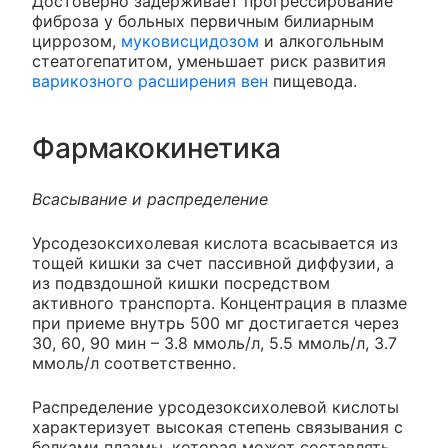
Достоверно задерживает прогрессирование
фиброза у больных первичным билиарным
циррозом,
муковисцидозом
и алкогольным
стеатогепатитом, уменьшает риск развития
варикозного расширения вен
пищевода.
Фармакокинетика
Всасывание и распределение
Урсодезоксихолевая кислота всасывается из
тощей кишки за счет пассивной диффузии, а
из подвздошной кишки посредством
активного транспорта. Концентрация в плазме
при приеме внутрь 500 мг достигается через
30, 60, 90 мин – 3.8 ммоль/л, 5.5 ммоль/л, 3.7
ммоль/л соответственно.
Распределение урсодезоксихолевой кислоты
характеризует высокая степень связывания с
белками плазмы, которая может составлять