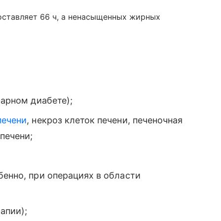
оставляет 66 ч, а ненасыщенных жирных
ахарном диабете);
печени
, некроз клеток печени, печеночная
печени;
бенно, при операциях в области
апии);