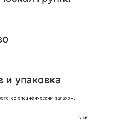
во
в и упаковка
ета, со специфическим запахом.
5 мл