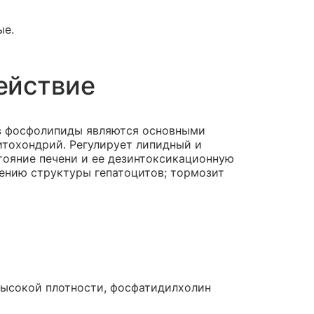
ые.
ействие
ав фосфолипиды являются основными
итохондрий. Регулирует липидный и
тояние печени и ее дезинтоксикационную
ению структуры гепатоцитов; тормозит
высокой плотности, фосфатидилхолин