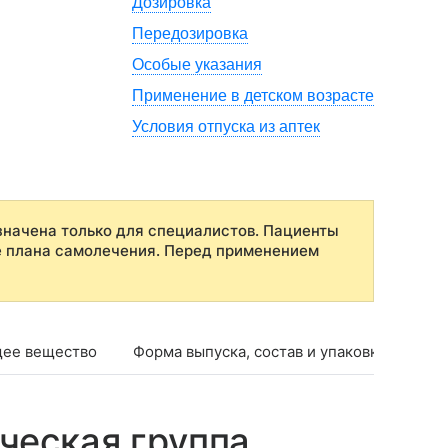
Дозировка
Передозировка
Особые указания
Применение в детском возрасте
Условия отпуска из аптек
начена только для специалистов. Пациенты
е плана самолечения. Перед применением
ее вещество
Форма выпуска, состав и упаковка
Фар
ческая группа