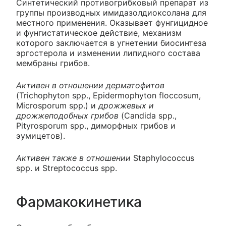
Синтетический противогрибковый препарат из
группы производных имидазолдиоксолана для
местного применения. Оказывает фунгицидное
и фунгистатическое действие, механизм
которого заключается в угнетении биосинтеза
эргостерола и изменении липидного состава
мембраны грибов.
Активен в отношении дерматофитов
(Trichophyton spp., Epidermophyton floccosum,
Microsporum spp.) и
дрожжевых и
дрожжеподобных грибов
(Candida spp.,
Pityrosporum spp., диморфных грибов и
эумицетов).
Активен также в отношении
Staphylococcus
spp. и Streptococcus spp.
Фармакокинетика