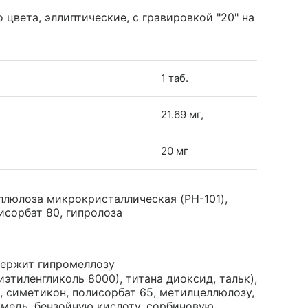
 цвета, эллиптические, с гравировкой "20" на
1 таб.
21.69 мг,
20 мг
ллюлоза микрокристаллическая (PH-101),
исорбат 80, гипролоза
держит гипромеллозу
этиленгликоль 8000), титана диоксид, тальк),
 симетикон, полисорбат 65, метилцеллюлозу,
камедь, бензойную кислоту, сорбиновую