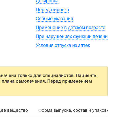
Дозировка
Передозировка
Особые указания
Применение в детском возрасте
При нарушениях функции печени
Условия отпуска из аптек
начена только для специалистов. Пациенты
е плана самолечения. Перед применением
ее вещество
Форма выпуска, состав и упаковка
Фар