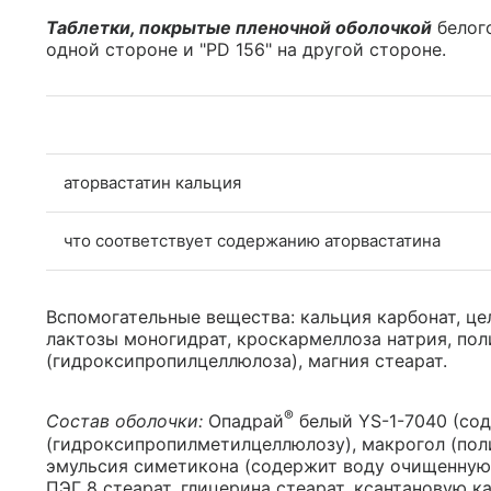
Таблетки, покрытые пленочной оболочкой
белого
одной стороне и "PD 156" на другой стороне.
аторвастатин кальция
что соответствует содержанию аторвастатина
Вспомогательные вещества: кальция карбонат, це
лактозы моногидрат, кроскармеллоза натрия, пол
(гидроксипропилцеллюлоза), магния стеарат.
®
Состав оболочки:
Опадрай
белый YS-1-7040 (со
(гидроксипропилметилцеллюлозу), макрогол (поли
эмульсия симетикона (содержит воду очищенную,
ПЭГ 8 стеарат, глицерина стеарат, ксантановую 