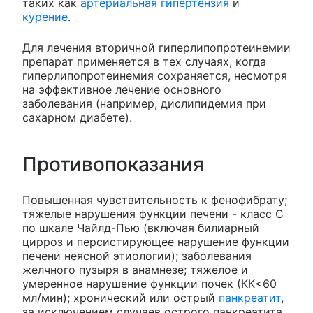
таких как
артериальная гипертензия
и
курение
.
Для лечения вторичной гиперлипопротеинемии
препарат применяется в тех случаях, когда
гиперлипопротеинемия сохраняется, несмотря
на эффективное лечение основного
заболевания (например, дислипидемия при
сахарном диабете).
Противопоказания
Повышенная чувствительность к фенофибрату;
тяжелые нарушения функции печени - класс С
по шкале Чайлд-Пью (включая билиарный
цирроз и персистирующее нарушение функции
печени неясной этиологии); заболевания
желчного пузыря в анамнезе; тяжелое и
умеренное нарушение функции почек (КК<60
мл/мин); хронический или острый
панкреатит
,
за исключением случаев острого панкреатита,