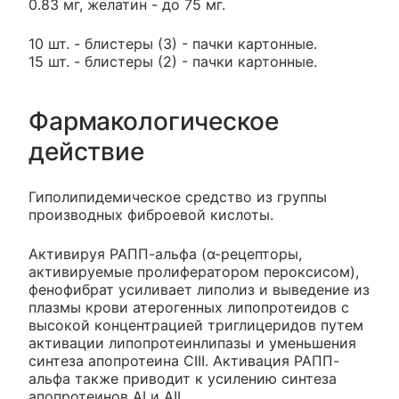
0.83 мг, желатин - до 75 мг.
10 шт. - блистеры (3) - пачки картонные.
15 шт. - блистеры (2) - пачки картонные.
Фармакологическое
действие
Гиполипидемическое средство из группы
производных фиброевой кислоты.
Активируя РАПП-альфа (α-рецепторы,
активируемые пролифератором пероксисом),
фенофибрат усиливает липолиз и выведение из
плазмы крови атерогенных липопротеидов с
высокой концентрацией триглицеридов путем
активации липопротеинлипазы и уменьшения
синтеза апопротеина СIII. Активация РАПП-
альфа также приводит к усилению синтеза
апопротеинов AI и АII.