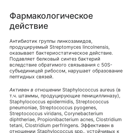
Фармакологическое
действие
Антибиотик группы линкозамидов,
продуцируемый Streptomyces lincolnensis,
оказывает бактериостатическое действие.
Подавляет белковый синтез бактерий
вследствие обратимого связывания с 50S-
субъединицей рибосом, нарушает образование
пептидных связей.
Активен в отношении
Staphylococcus aureus (в
т.ч. штаммы, продуцирующие пенициллиназу),
Staphylococcus epidermidis, Streptococcus
pneumoniae, Streptococcus pyogenes,
Streptococcus viridans, Corynebacterium
diphtheriae, Propionibacterium acnes, Clostridium
tetani, Clostridium perfringens. Эффективен в
отношении Staphylococcus spp., устойчивых к