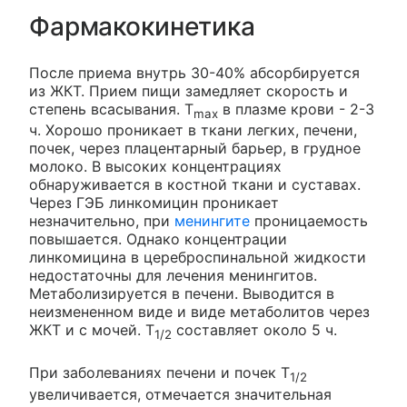
Фармакокинетика
После приема внутрь 30-40% абсорбируется
из ЖКТ. Прием пищи замедляет скорость и
степень всасывания. T
в плазме крови - 2-3
max
ч. Хорошо проникает в ткани легких, печени,
почек, через плацентарный барьер, в грудное
молоко. В высоких концентрациях
обнаруживается в костной ткани и суставах.
Через ГЭБ линкомицин проникает
незначительно, при
менингите
проницаемость
повышается. Однако концентрации
линкомицина в цереброспинальной жидкости
недостаточны для лечения менингитов.
Метаболизируется в печени. Выводится в
неизмененном виде и виде метаболитов через
ЖКТ и с мочей. T
составляет около 5 ч.
1/2
При заболеваниях печени и почек Т
1/2
увеличивается, отмечается значительная