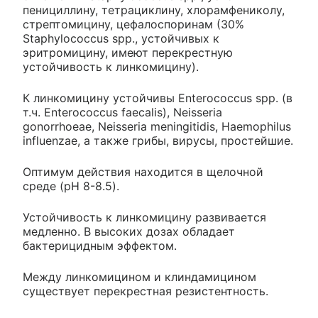
пенициллину, тетрациклину, хлорамфениколу,
стрептомицину, цефалоспоринам (30%
Staphylococcus spp., устойчивых к
эритромицину, имеют перекрестную
устойчивость к линкомицину).
К линкомицину устойчивы Enterococcus spp. (в
т.ч. Enterococcus faecalis), Neisseria
gonorrhoeae, Neisseria meningitidis, Haemophilus
influenzae, а также грибы, вирусы, простейшие.
Оптимум действия находится в щелочной
среде (pH 8-8.5).
Устойчивость к линкомицину развивается
медленно. В высоких дозах обладает
бактерицидным эффектом.
Между линкомицином и клиндамицином
существует перекрестная резистентность.