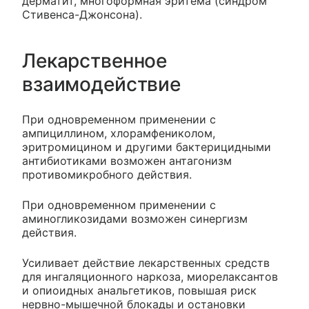
дерматит, многоформная эритема (синдром
Стивенса-Джонсона).
Лекарственное
взаимодействие
При одновременном применении с
ампициллином, хлорамфениколом,
эритромицином и другими бактерицидными
антибиотиками возможен антагонизм
противомикробного действия.
При одновременном применении с
аминогликозидами возможен синергизм
действия.
Усиливает действие лекарственных средств
для ингаляционного наркоза, миорелаксантов
и опиоидных анальгетиков, повышая риск
нервно-мышечной блокады и остановки