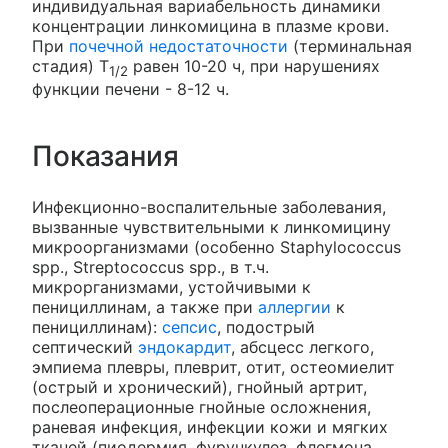
индивидуальная вариабельность динамики
концентрации линкомицина в плазме крови.
При
почечной недостаточности
(терминальная
стадия) Т
равен 10-20 ч, при нарушениях
1/2
функции печени - 8-12 ч.
Показания
Инфекционно-воспалительные заболевания,
вызванные чувствительными к линкомицину
микроорганизмами (особенно Staphylococcus
spp., Streptococcus spp., в т.ч.
микрорганизмами, устойчивыми к
пенициллинам, а также при
аллергии
к
пенициллинам):
сепсис
, подострый
септический
эндокардит
, абсцесс легкого,
эмпиема плевры, плеврит, отит, остеомиелит
(острый и хронический), гнойный артрит,
послеоперационные гнойные осложнения,
раневая инфекция, инфекции кожи и мягких
тканей (пиодермия, фурункулез, флегмона,