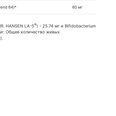
lend 64)*
60 мг
®
CHR. HANSEN LA-5
) - 25.74 мг и Bifidobacterium
6 мг. Общее количество живых
).