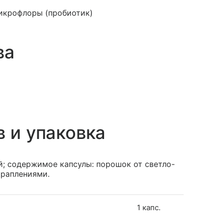
икрофлоры (пробиотик)
ва
в и упаковка
; содержимое капсулы: порошок от светло-
краплениями.
1 капс.