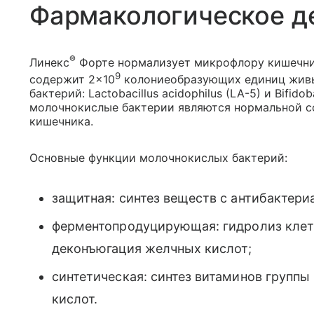
Фармакологическое д
®
Линекс
Форте нормализует микрофлору кишечник
9
содержит 2×10
колониеобразующих единиц жив
бактерий: Lactobacillus acidophilus (LA-5) и Bifidob
молочнокислые бактерии являются нормальной 
кишечника.
Основные функции молочнокислых бактерий:
защитная: синтез веществ с антибактери
ферментопродуцирующая: гидролиз клетч
деконъюгация желчных кислот;
синтетическая: синтез витаминов группы 
кислот.