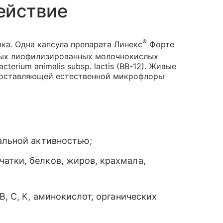
ействие
®
а. Одна капсула препарата Линекс
Форте
ых лиофилизированных молочнокислых
acterium animalis subsp. lactis (BB-12). Живые
составляющей естественной микрофлоры
альной активностью;
атки, белков, жиров, крахмала,
В, С, К, аминокислот, органических