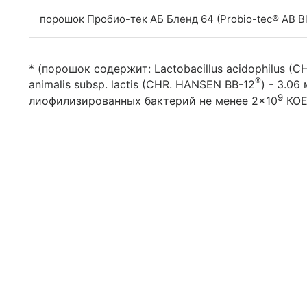
порошок Пробио-тек АБ Бленд 64 (Probio-tec® AB B
* (порошок содержит: Lactobacillus acidophilus (
®
animalis subsp. lactis (CHR. HANSEN BB-12
) - 3.0
9
лиофилизированных бактерий не менее 2×10
КОЕ