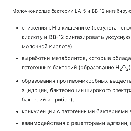
Молочнокислые бактерии LA-5 и ВВ-12 ингибирую
снижения рН в кишечнике (результат сп
кислоту и ВВ-12 синтезировать уксусную
молочной кислоте);
выработки метаболитов, которые облад
патогенных бактерий (образование H
O
)
2
2
образования противомикробных веществ,
ацидоцин, бактериоцин широкого спектра
бактерий и грибов);
конкуренции с патогенными бактериями 
взаимодействия с рецепторами адгезии,