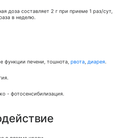
ая доза составляет 2 г при приеме 1 раз/сут,
раза в неделю.
е функции печени, тошнота,
рвота
,
диарея
.
гия.
дко - фотосенсибилизация.
одействие