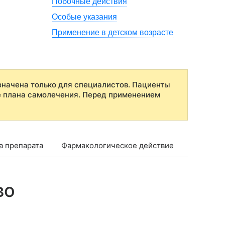
Побочные действия
Особые указания
Применение в детском возрасте
начена только для специалистов. Пациенты
е плана самолечения. Перед применением
а препарата
Фармакологическое действие
Фармако
во