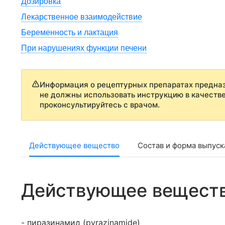
Дозировка
Лекарственное взаимодействие
Беременность и лактация
При нарушениях функции печени
Информация о рецептурных препаратах предназ
не должны использовать инструкцию в качеств
проконсультируйтесь с врачом.
Действующее вещество
Состав и форма выпуск
Действующее вещест
- пиразинамид (pyrazinamide)