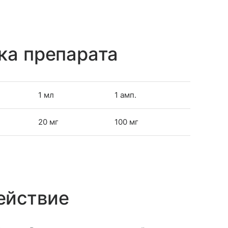
ка препарата
1 мл
1 амп.
20 мг
100 мг
ействие