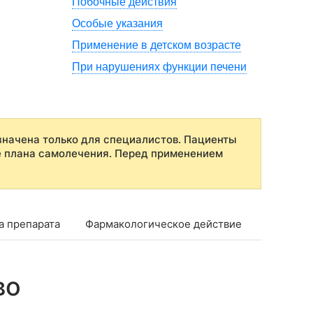
Побочные действия
Особые указания
Применение в детском возрасте
При нарушениях функции печени
начена только для специалистов. Пациенты
е плана самолечения. Перед применением
а препарата
Фармакологическое действие
Фармако
во