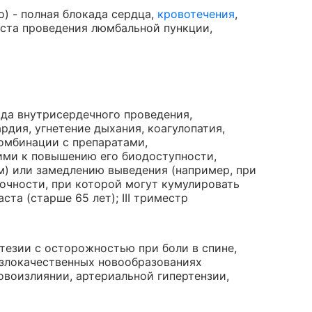
) - полная блокада сердца,
кровотечения
,
еста проведения люмбальной пункции,
ада внутрисердечного проведения,
рдия, угнетение дыхания, коагулопатия,
омбинации с препаратами,
ми к повышению его биодоступности,
) или замедлению выведения (например, при
очности, при которой могут кумулировать
та (старше 65 лет); III триместр
езии с осторожностью при боли в спине,
 злокачественных новообразованиях
овоизлиянии, артериальной гипертензии,