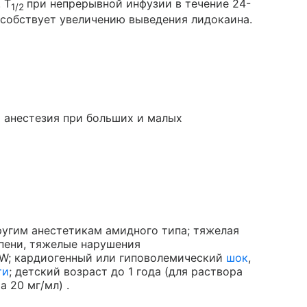
 T
при непрерывной инфузии в течение 24-
1/2
особствует увеличению выведения лидокаина.
я анестезия при больших и малых
ругим анестетикам амидного типа; тяжелая
епени, тяжелые нарушения
W; кардиогенный или гиповолемический
шок
,
ти
; детский возраст до 1 года (для раствора
а 20 мг/мл) .