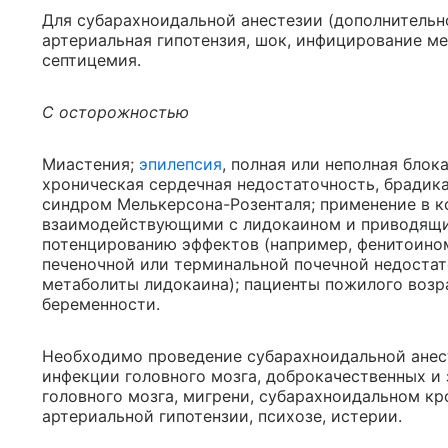
Для субарахноидальной анестезии (дополнительно
артериальная гипотензия, шок, инфицирование м
септицемия.
С осторожностью
Миастения;
эпилепсия
, полная или неполная блок
хроническая сердечная недостаточность, брадика
синдром Мелькерсона-Розенталя; применение в к
взаимодействующими с лидокаином и приводящи
потенцированию эффектов (например, фенитоином
печеночной или терминальной почечной недостат
метаболиты лидокаина); пациенты пожилого возрас
беременности.
Необходимо проведение субарахноидальной анест
инфекции головного мозга, доброкачественных и
головного мозга, мигрени, субарахноидальном кр
артериальной гипотензии, психозе, истерии.