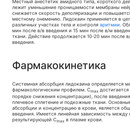
Местный анестетик амидного типа, короткого дей
лежит уменьшение проницаемости мембраны нейро
снижается скорость деполяризации и повышаетс
местному онемению. Лидокаин применяется в це
различных участках тела и контроля
аритмии
. О
мин после в/в введения и 15 мин после в/м введ
ткани. Действие продолжается 10-20 мин после в
введения.
Фармакокинетика
Системная абсорбция лидокаина определяется ме
фармакологическим профилем. C
достигается 
max
порядке снижения концентрации), после введения
плечевое сплетение и подкожные ткани. Основн
абсорбции и концентрацию в крови, является общ
введения. Имеется линейная зависимость между 
результирующей C
в плазме крови.
max