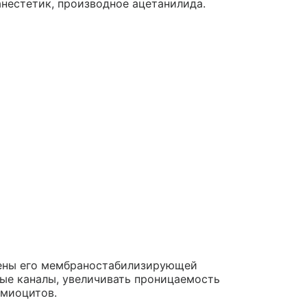
анестетик, производное ацетанилида.
лены его мембраностабилизирующей
ые каналы, увеличивать проницаемость
миоцитов.