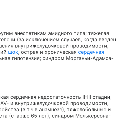
ругим анестетикам амидного типа; тяжелая
степени (за исключением случаев, когда введен
ушения внутрижелудочковой проводимости,
кий
шок
, острая и хроническая
сердечная
льная гипотензия; синдром Морганьи-Адамса-
ая сердечная недостаточность II-III стадии,
 AV- и внутрижелудочковой проводимости,
ойства (в т.ч.в анамнезе), тяжелобольные и
ста (старше 65 лет), синдром Мелькерсона-