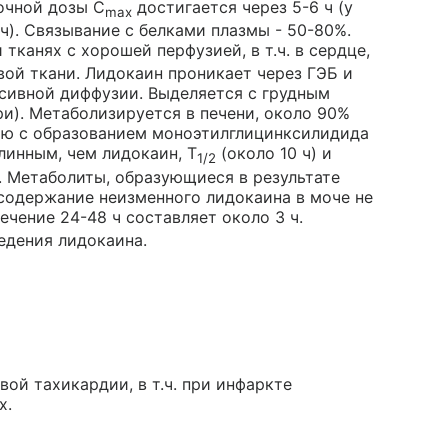
очной дозы C
достигается через 5-6 ч (у
max
ч). Связывание с белками плазмы - 50-80%.
 тканях с хорошей перфузией, в т.ч. в сердце,
вой ткани. Лидокаин проникает через ГЭБ и
ссивной диффузии. Выделяется с грудным
и). Метаболизируется в печени, около 90%
ию с образованием моноэтилглицинксилидида
линным, чем лидокаин, T
(около 10 ч) и
1/2
 Метаболиты, образующиеся в результате
содержание неизменного лидокаина в моче не
ечение 24-48 ч составляет около 3 ч.
едения лидокаина.
ой тахикардии, в т.ч. при инфаркте
х.