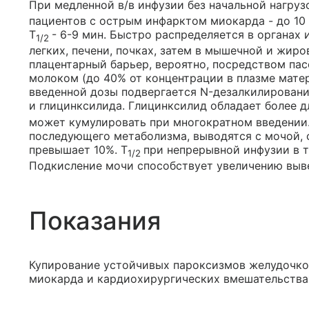
При медленной в/в инфузии без начальной нагруз
пациентов с острым инфарктом миокарда - до 10 
T
- 6-9 мин. Быстро распределяется в органах и
1/2
легких, печени, почках, затем в мышечной и жиро
плацентарный барьер, вероятно, посредством па
молоком (до 40% от концентрации в плазме матер
введенной дозы подвергается N-дезалкилирован
и глицинксилида. Глицинксилид обладает более д
может кумулировать при многократном введении.
последующего метаболизма, выводятся с мочой, 
превышает 10%. T
при непрерывной инфузии в т
1/2
Подкисление мочи способствует увеличению выв
Показания
Купирование устойчивых пароксизмов желудочков
миокарда и кардиохирургических вмешательства