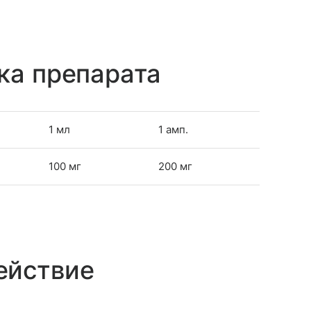
ка препарата
1 мл
1 амп.
100 мг
200 мг
ействие