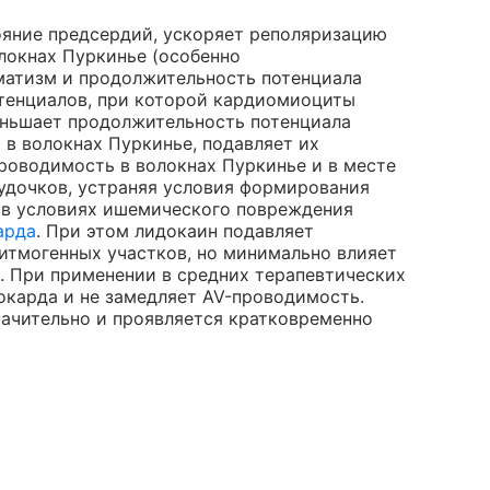
ояние предсердий, ускоряет реполяризацию
олокнах Пуркинье (особенно
оматизм и продолжительность потенциала
отенциалов, при которой кардиомиоциты
ньшает продолжительность потенциала
 в волокнах Пуркинье, подавляет их
проводимость в волокнах Пуркинье и в месте
удочков, устраняя условия формирования
но в условиях ишемического повреждения
арда
. При этом лидокаин подавляет
итмогенных участков, но минимально влияет
. При применении в средних терапевтических
окарда и не замедляет AV-проводимость.
ачительно и проявляется кратковременно