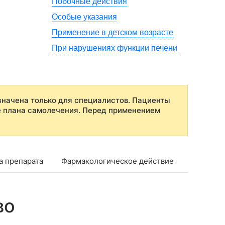
Побочные действия
Особые указания
Применение в детском возрасте
При нарушениях функции печени
начена только для специалистов. Пациенты
е плана самолечения. Перед применением
а препарата
Фармакологическое действие
Фармако
во