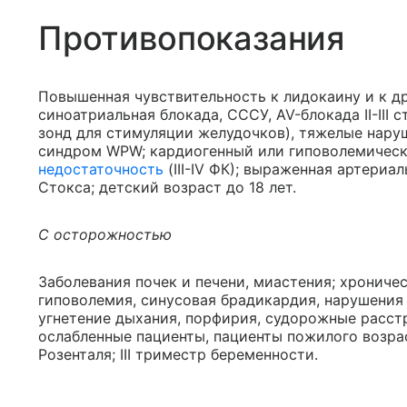
Противопоказания
Повышенная чувствительность к лидокаину и к д
синоатриальная блокада, СССУ, AV-блокада II-III 
зонд для стимуляции желудочков), тяжелые нар
синдром WPW; кардиогенный или гиповолемичес
недостаточность
(III-IV ФК); выраженная артериа
Стокса; детский возраст до 18 лет.
С осторожностью
Заболевания почек и печени, миастения; хроническ
гиповолемия, синусовая брадикардия, нарушения
угнетение дыхания, порфирия, судорожные расстр
ослабленные пациенты, пациенты пожилого возра
Розенталя; III триместр беременности.