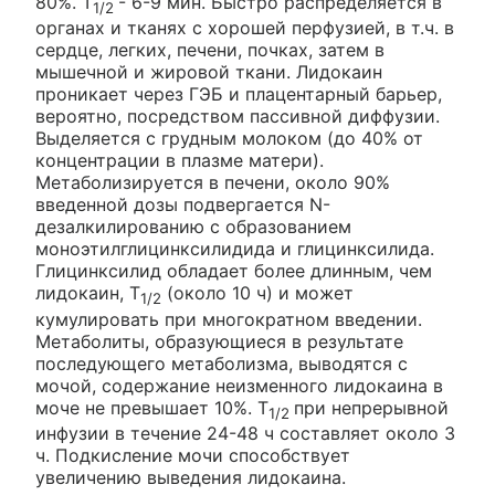
80%. T
- 6-9 мин. Быстро распределяется в
1/2
органах и тканях с хорошей перфузией, в т.ч. в
сердце, легких, печени, почках, затем в
мышечной и жировой ткани. Лидокаин
проникает через ГЭБ и плацентарный барьер,
вероятно, посредством пассивной диффузии.
Выделяется с грудным молоком (до 40% от
концентрации в плазме матери).
Метаболизируется в печени, около 90%
введенной дозы подвергается N-
дезалкилированию с образованием
моноэтилглицинксилидида и глицинксилида.
Глицинксилид обладает более длинным, чем
лидокаин, T
(около 10 ч) и может
1/2
кумулировать при многократном введении.
Метаболиты, образующиеся в результате
последующего метаболизма, выводятся с
мочой, содержание неизменного лидокаина в
моче не превышает 10%. T
при непрерывной
1/2
инфузии в течение 24-48 ч составляет около 3
ч. Подкисление мочи способствует
увеличению выведения лидокаина.