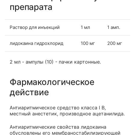
препарата
Раствор для инъекций
1 мл
1 амп.
лидокаина гидрохлорид
100 мг
200 мг
2 мл - ампулы (10) - пачки картонные.
Фармакологическое
действие
Антиаритмическое средство класса I B,
местный анестетик, производное ацетанилида.
Антиаритмические свойства лидокаина
обусловлены его мембраностабилизирующей