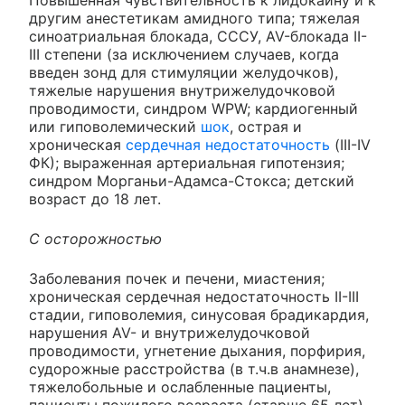
другим анестетикам амидного типа; тяжелая
синоатриальная блокада, СССУ, AV-блокада II-
III степени (за исключением случаев, когда
введен зонд для стимуляции желудочков),
тяжелые нарушения внутрижелудочковой
проводимости, синдром WPW; кардиогенный
или гиповолемический
шок
, острая и
хроническая
сердечная недостаточность
(III-IV
ФК); выраженная артериальная гипотензия;
синдром Морганьи-Адамса-Стокса; детский
возраст до 18 лет.
С осторожностью
Заболевания почек и печени, миастения;
хроническая сердечная недостаточность II-III
стадии, гиповолемия, синусовая брадикардия,
нарушения AV- и внутрижелудочковой
проводимости, угнетение дыхания, порфирия,
судорожные расстройства (в т.ч.в анамнезе),
тяжелобольные и ослабленные пациенты,
пациенты пожилого возраста (старше 65 лет),