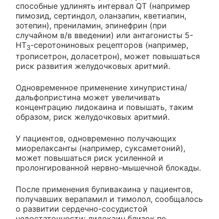
способные удлинять интервал QT (например
пимозид, сертиндол, оланзапин, кветиапин,
зотепин), прениламин, эпинефрин (при
случайном в/в введении) или антагонисты 5-
НТ
-серотониновых рецепторов (например,
3
трописетрон, доласетрон), может повышаться
риск развития желудочковых аритмий.
Одновременное применение хинупристина/
дальфопристина может увеличивать
концентрацию лидокаина и повышать, таким
образом, риск желудочковых аритмий.
У пациентов, одновременно получающих
миорелаксанты (например, суксаметоний),
может повышаться риск усиленной и
пролонгированной нервно-мышечной блокады.
После применения бупивакаина у пациентов,
получавших верапамил и тимолол, сообщалось
о развитии сердечно-сосудистой
недостаточности; лидокаин близок по