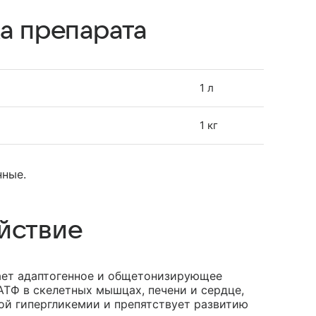
а препарата
1 л
1 кг
нные.
йствие
ает адаптогенное и общетонизирующее
АТФ в скелетных мышцах, печени и сердце,
ой гипергликемии и препятствует развитию