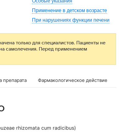
Особые указания
Применение в детском возрасте
При нарушениях функции печени
ачена только для специалистов. Пациенты не
ана самолечения. Перед применением
а препарата
Фармакологическое действие
Показан
о
zeae rhizomata cum radicibus)