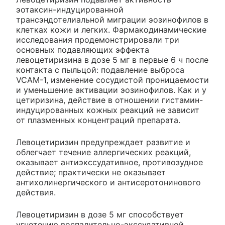
эотаксин-индуцированной
трансэндотелиальной миграции эозинофилов в
клетках кожи и легких. Фармакодинамические
исследования продемонстрировали три
основных подавляющих эффекта
левоцетиризина в дозе 5 мг в первые 6 ч после
контакта с пыльцой: подавление выброса
VCAM-1, изменение сосудистой проницаемости
и уменьшение активации эозинофилов. Как и у
цетиризина, действие в отношении гистамин-
индуцированных кожных реакций не зависит
от плазменных концентраций препарата.
Левоцетиризин предупреждает развитие и
облегчает течение аллергических реакций,
оказывает антиэкссудативное, противозудное
действие; практически не оказывает
антихолинергического и антисеротонинового
действия.
Левоцетиризин в дозе 5 мг способствует
угнетению воспалительно-экссудативной