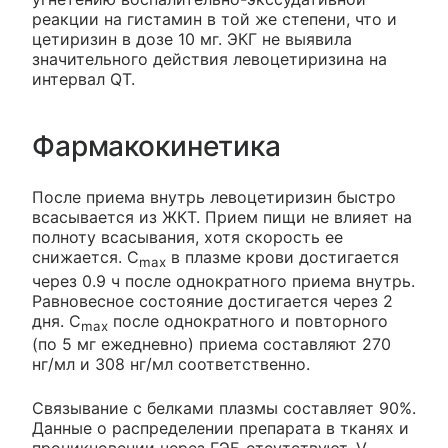
реакции на гистамин в той же степени, что и
цетиризин в дозе 10 мг. ЭКГ не выявила
значительного действия левоцетиризина на
интервал QT.
Фармакокинетика
После приема внутрь левоцетиризин быстро
всасывается из ЖКТ. Прием пищи не влияет на
полноту всасывания, хотя скорость ее
снижается. C
в плазме крови достигается
max
через 0.9 ч после однократного приема внутрь.
Равновесное состояние достигается через 2
дня. C
после однократного и повторного
max
(по 5 мг ежедневно) приема составляют 270
нг/мл и 308 нг/мл соответственно.
Связывание с белками плазмы составляет 90%.
Данные о распределении препарата в тканях и
проникновении через ГЭБ отсутствуют. V