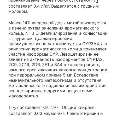
d
составляет 0.4 л/кг. Выделяется с грудным
молоком.
Менее 14% введенной дозы метаболизируется
в печени путем окисления ароматического
кольца, N- и O-деалкилирования и конъюгации
с таурином. Деалкилирование
преимущественно катализируется CYP3A4, а в
окислении ароматического кольца принимают
участие изоформы CYP. Левоцетиризин не
влияет на активность изоферментов CYP1A2,
2C9, 2C19, 2D6, 2E1 и 3A4 в концентрациях,
намного превышающих пиковые концентрации
при пероральном приеме 5 мг. Вследствие
незначительного метаболизма и отсутствия
метаболического подавления взаимодействие
левоцетиризина с другими веществами
маловероятно.
T
составляет 7.9±1.9 ч. Общий клиренс
1/2
составляет 0.63 мл/мин/кг. Левоцетиризин и