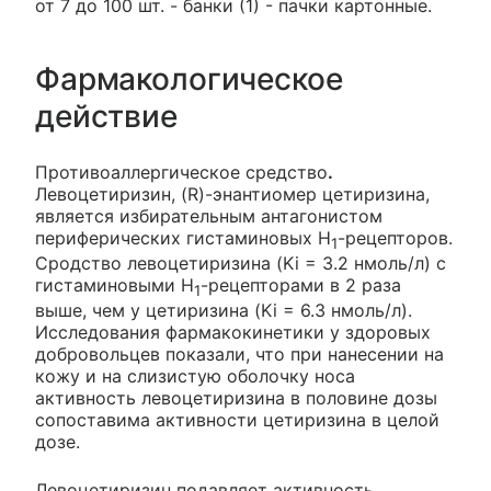
от 7 до 100 шт. - банки (1) - пачки картонные.
Фармакологическое
действие
Противоаллергическое средство
.
Левоцетиризин, (R)-энантиомер цетиризина,
является избирательным антагонистом
периферических гистаминовых Н
-рецепторов.
1
Сродство левоцетиризина (Ki = 3.2 нмоль/л) с
гистаминовыми H
-рецепторами в 2 раза
1
выше, чем у цетиризина (Ki = 6.3 нмоль/л).
Исследования фармакокинетики у здоровых
добровольцев показали, что при нанесении на
кожу и на слизистую оболочку носа
активность левоцетиризина в половине дозы
сопоставима активности цетиризина в целой
дозе.
Левоцетиризин подавляет активность