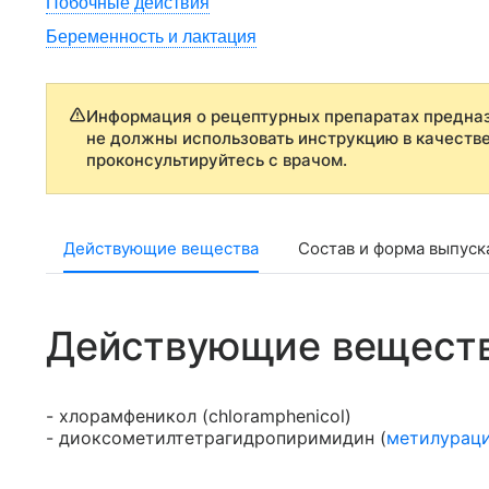
Побочные действия
Беременность и лактация
Информация о рецептурных препаратах предназ
не должны использовать инструкцию в качеств
проконсультируйтесь с врачом.
Действующие вещества
Состав и форма выпуск
Действующие вещест
- хлорамфеникол (chloramphenicol)
- диоксометилтетрагидропиримидин (
метилурац