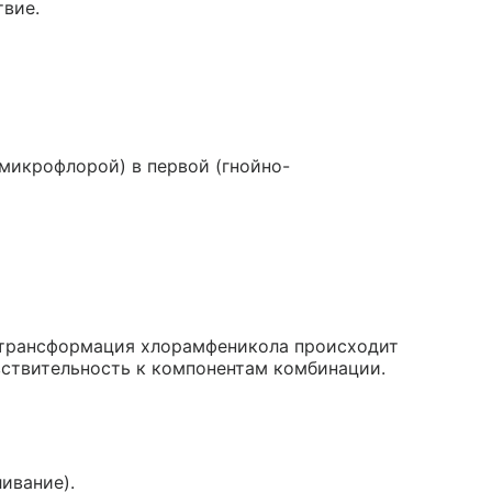
вие.
микрофлорой) в первой (гнойно-
иотрансформация хлорамфеникола происходит
вствительность к компонентам комбинации.
ивание).