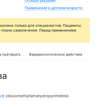
Особые указания
Применение в детском возрасте
начена только для специалистов. Пациенты
е плана самолечения. Перед применением
а препарата
Фармакологическое действие
Показан
ва
ил
) (dioxomethyltetrahydropyrimidine)