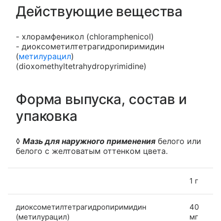
Действующие вещества
- хлорамфеникол (chloramphenicol)
- диоксометилтетрагидропиримидин
(
метилурацил
)
(dioxomethyltetrahydropyrimidine)
Форма выпуска, состав и
упаковка
◊
Мазь для наружного применения
белого или
белого с желтоватым оттенком цвета.
1 г
диоксометилтетрагидропиримидин
40
(метилурацил)
мг