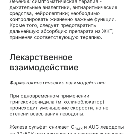
Лечение:
симптоматическая терапия -
дыхательные аналептики, антиаритмические
средства, нейролептики; необходимо
контролировать жизненно важные функции.
Кроме того, следует предотвратить
дальнейшую абсорбцию препарата из ЖКТ,
применяя соответствующую терапию.
Лекарственное
взаимодействие
Фармакокинетические взаимодействия
При одновременном применении
тригексифенидила (м-холиноблокатор)
происходит уменьшение скорости, но не
степени всасывания леводопы.
Железа сульфат снижает C
и AUC леводопы
max
на 30-50%; эти изменения в некоторых случаях