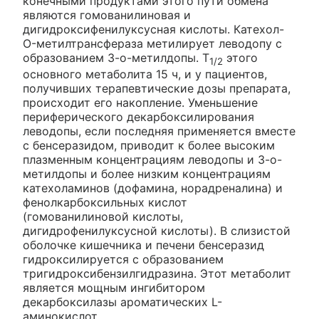
конечными продуктами этого пути обмена
являются гомованилиновая и
дигидроксифенилуксусная кислоты. Катехол-
O-метилтрансфераза метилирует леводопу с
образованием 3-о-метилдопы. T
этого
1/2
основного метаболита 15 ч, и у пациентов,
получивших терапевтические дозы препарата,
происходит его накопление. Уменьшение
периферического декарбоксилирования
леводопы, если последняя применяется вместе
с бенсеразидом, приводит к более высоким
плазменным концентрациям леводопы и 3-о-
метилдопы и более низким концентрациям
катехоламинов (дофамина, норадреналина) и
фенолкарбоксильных кислот
(гомованилиновой кислоты,
дигидрофенилуксусной кислоты). В слизистой
оболочке кишечника и печени бенсеразид
гидроксилируется с образованием
тригидроксибензилгидразина. Этот метаболит
является мощным ингибитором
декарбоксилазы ароматических L-
аминокислот.