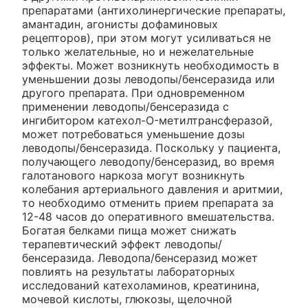
препаратами (антихолинергические препараты,
амантадин, агонисты дофаминовых
рецепторов), при этом могут усиливаться не
только желательные, но и нежелательные
эффекты. Может возникнуть необходимость в
уменьшении дозы леводопы/бенсеразида или
другого препарата. При одновременном
применении леводопы/бенсеразида с
ингибитором катехол-O-метилтрансферазой,
может потребоваться уменьшение дозы
леводопы/бенсеразида. Поскольку у пациента,
получающего леводопу/бенсеразид, во время
галотанового наркоза могут возникнуть
колебания артериального давления и аритмии,
то необходимо отменить прием препарата за
12-48 часов до оперативного вмешательства.
Богатая белками пища может снижать
терапевтический эффект леводопы/
бенсеразида. Леводопа/бенсеразид может
повлиять на результаты лабораторных
исследований катехоламинов, креатинина,
мочевой кислоты, глюкозы, щелочной