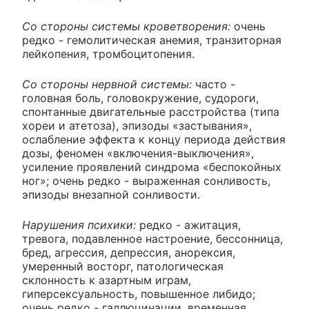
Со стороны системы кроветворения:
очень
редко - гемолитическая анемия, транзиторная
лейкопения, тромбоцитопения.
Со стороны нервной системы:
часто -
головная боль, головокружение, судороги,
спонтанные двигательные расстройства (типа
хореи и атетоза), эпизоды «застывания»,
ослабление эффекта к концу периода действия
дозы, феномен «включения-выключения»,
усиление проявлений синдрома «беспокойных
ног»; очень редко - выраженная сонливость,
эпизоды внезапной сонливости.
Нарушения психики:
редко - ажитация,
тревога, подавленное настроение, бессонница,
бред, агрессия, депрессия, анорексия,
умеренный восторг, патологическая
склонность к азартным играм,
гиперсексуальность, повышенное либидо;
очень редко - галлюцинации, временная