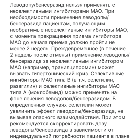
Леводопу/бенсеразид нельзя применять с
неселективными ингибиторами МАО. При
необходимости применения леводопы/
бенсеразида пациентам, получающим
необратимые неселективные ингибиторы МАО,
с момента прекращения приема ингибитора
МАО до начала приема должно пройти не
менее 2 недель. Преждевременное (в течение
2 недель после отмены) применение леводопы/
бенсеразида за неселективным ингибитором
МАО (например, транилципромин) может
вызвать гипертонический криз. Селективные
ингибиторы МАО типа В (в т.ч. селегилин,
разагилин) и селективные ингибиторы МАО
типа А (моклобемид) можно применять на
фоне лечения леводопой/бенсеразидом. В
определенных случаях селегилин может
увеличить эффект леводопы/бенсеразида, не
вызывая опасного взаимодействия. При этом
рекомендуется скорректировать дозу
леводопы/бенсеразида в зависимости от
индивидуальной потребности пациента в плане