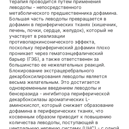
терапия проводится путем применения
леводопы - непосредственного
метаболического предшественника дофамина.
Большая часть леводопы превращается в
дофамин в периферических тканях (кишечник,
печень, почки, сердце, желудок), который не
участвует в реализации
противопаркинсонического эффекта,
поскольку периферический дофамин плохо
проникает через гематоэнцефалический
барьер (ГЭБ), а также ответственен за
большинство ее нежелательных реакций.
Блокирование экстрацеребрального
декарбоксилирования леводопы является
весьма желательным. Это достигается
одновременным введением леводопы и
бенсеразида - ингибитора периферической
декарбоксилазы ароматических L-
аминокислот, который снижает образование
дофамина в периферических тканях, что
косвенным образом приводит к повышению
количества леводопы, поступающей в
центральную нервную систему (ЦНС) - с одной