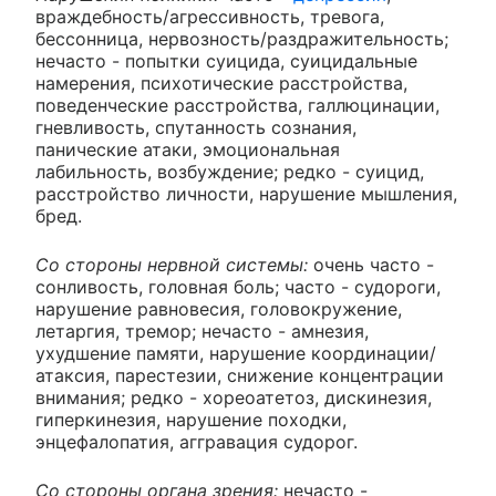
враждебность/агрессивность, тревога,
бессонница, нервозность/раздражительность;
нечасто - попытки суицида, суицидальные
намерения, психотические расстройства,
поведенческие расстройства, галлюцинации,
гневливость, спутанность сознания,
панические атаки, эмоциональная
лабильность, возбуждение; редко - суицид,
расстройство личности, нарушение мышления,
бред.
Со стороны нервной системы:
очень часто -
сонливость, головная боль; часто - судороги,
нарушение равновесия, головокружение,
летаргия, тремор; нечасто - амнезия,
ухудшение памяти, нарушение координации/
атаксия, парестезии, снижение концентрации
внимания; редко - хореоатетоз, дискинезия,
гиперкинезия, нарушение походки,
энцефалопатия, аггравация судорог.
Со стороны органа зрения:
нечасто -