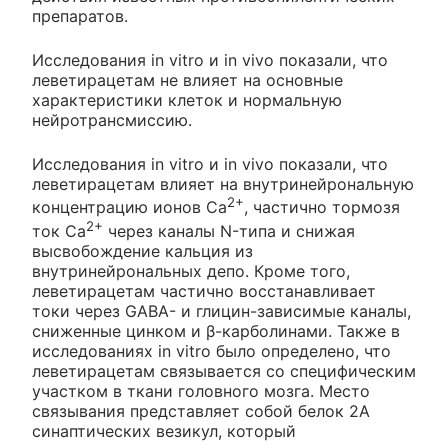
препаратов.
Исследования in vitro и in vivo показали, что
леветирацетам не влияет на основные
характеристики клеток и нормальную
нейротрансмиссию.
Исследования in vitro и in vivo показали, что
леветирацетам влияет на внутринейрональную
2+
концентрацию ионов Са
, частично тормозя
2+
ток Са
через каналы N-типа и снижая
высвобождение кальция из
внутринейрональных депо. Кроме того,
леветирацетам частично восстанавливает
токи через GABA- и глицин-зависимые каналы,
сниженные цинком и β-карболинами. Также в
исследованиях in vitro было определено, что
леветирацетам связывается со специфическим
участком в ткани головного мозга. Место
связывания представляет собой белок 2А
синаптических везикул, который