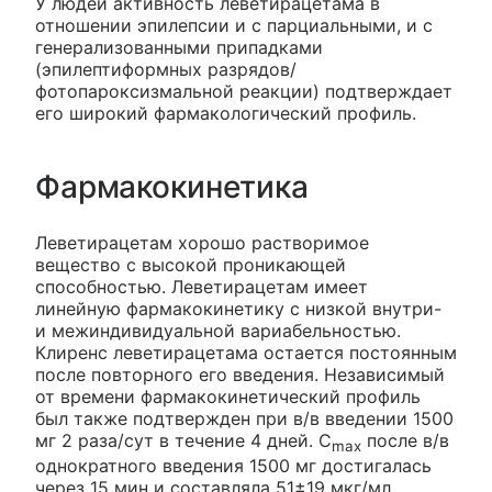
У людей активность леветирацетама в
отношении эпилепсии и с парциальными, и с
генерализованными припадками
(эпилептиформных разрядов/
фотопароксизмальной реакции) подтверждает
его широкий фармакологический профиль.
Фармакокинетика
Леветирацетам хорошо растворимое
вещество с высокой проникающей
способностью. Леветирацетам имеет
линейную фармакокинетику с низкой внутри-
и межиндивидуальной вариабельностью.
Клиренс леветирацетама остается постоянным
после повторного его введения. Независимый
от времени фармакокинетический профиль
был также подтвержден при в/в введении 1500
мг 2 раза/сут в течение 4 дней. C
после в/в
max
однократного введения 1500 мг достигалась
через 15 мин и составляла 51±19 мкг/мл.