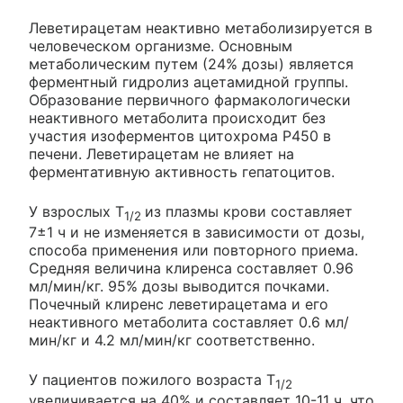
Леветирацетам неактивно метаболизируется в
человеческом организме. Основным
метаболическим путем (24% дозы) является
ферментный гидролиз ацетамидной группы.
Образование первичного фармакологически
неактивного метаболита происходит без
участия изоферментов цитохрома P450 в
печени. Леветирацетам не влияет на
ферментативную активность гепатоцитов.
У взрослых T
из плазмы крови составляет
1/2
7±1 ч и не изменяется в зависимости от дозы,
способа применения или повторного приема.
Средняя величина клиренса составляет 0.96
мл/мин/кг. 95% дозы выводится почками.
Почечный клиренс леветирацетама и его
неактивного метаболита составляет 0.6 мл/
мин/кг и 4.2 мл/мин/кг соответственно.
У пациентов пожилого возраста T
1/2
увеличивается на 40% и составляет 10-11 ч, что