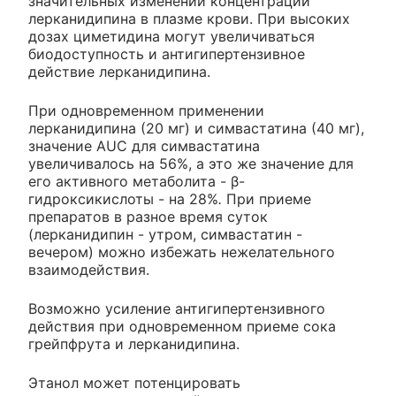
значительных изменений концентрации
лерканидипина в плазме крови. При высоких
дозах циметидина могут увеличиваться
биодоступность и антигипертензивное
действие лерканидипина.
При одновременном применении
лерканидипина (20 мг) и симвастатина (40 мг),
значение AUC для симвастатина
увеличивалось на 56%, а это же значение для
его активного метаболита - β-
гидроксикислоты - на 28%
.
При приеме
препаратов в разное время суток
(лерканидипин - утром, симвастатин -
вечером) можно избежать нежелательного
взаимодействия.
Возможно усиление антигипертензивного
действия при одновременном приеме сока
грейпфрута и лерканидипина.
Этанол может потенцировать