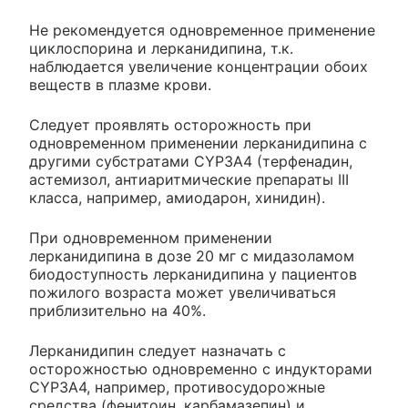
Не рекомендуется одновременное применение
циклоспорина и лерканидипина, т.к.
наблюдается увеличение концентрации обоих
веществ в плазме крови.
Следует проявлять осторожность при
одновременном применении лерканидипина с
другими субстратами CYP3A4 (терфенадин,
астемизол, антиаритмические препараты III
класса, например, амиодарон, хинидин).
При одновременном применении
лерканидипина в дозе 20 мг с мидазоламом
биодоступность лерканидипина у пациентов
пожилого возраста может увеличиваться
приблизительно на 40%.
Лерканидипин следует назначать с
осторожностью одновременно с индукторами
CYP3A4, например, противосудорожные
средства (фенитоин, карбамазепин) и