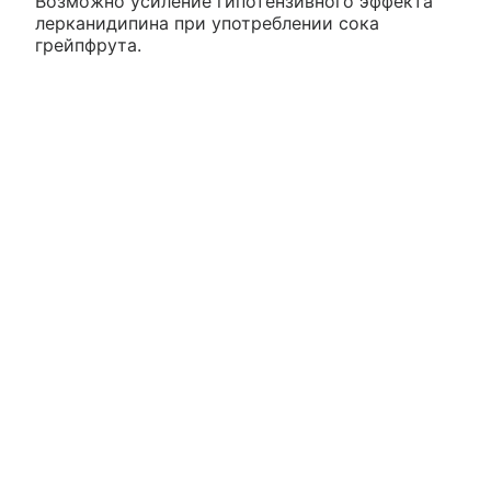
Возможно усиление гипотензивного эффекта
лерканидипина при употреблении сока
грейпфрута.