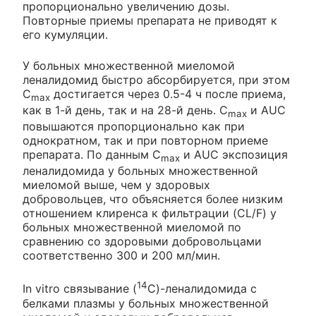
пропорционально увеличению дозы.
Повторные приемы препарата не приводят к
его кумуляции.
У больных множественной миеломой
леналидомид быстро абсорбируется, при этом
C
достигается через 0.5-4 ч после приема,
max
как в 1-й день, так и на 28-й день. C
и AUC
max
повышаются пропорционально как при
однократном, так и при повторном приеме
препарата. По данным С
и AUC экспозиция
max
леналидомида у больных множественной
миеломой выше, чем у здоровых
добровольцев, что объясняется более низким
отношением клиренса к фильтрации (CL/F) у
больных множественной миеломой по
сравнению со здоровыми добровольцами
соответственно 300 и 200 мл/мин.
14
In vitro связывание (
С)-леналидомида с
белками плазмы у больных множественной