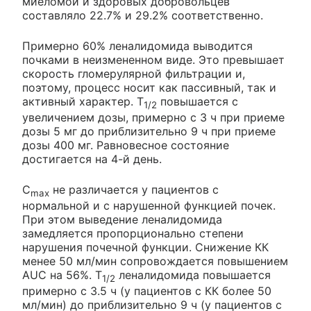
миеломой и здоровых добровольцев
составляло 22.7% и 29.2% соответственно.
Примерно 60% леналидомида выводится
почками в неизмененном виде. Это превышает
скорость гломерулярной фильтрации и,
поэтому, процесс носит как пассивный, так и
активный характер. T
повышается с
1/2
увеличением дозы, примерно с 3 ч при приеме
дозы 5 мг до приблизительно 9 ч при приеме
дозы 400 мг. Равновесное состояние
достигается на 4-й день.
C
не различается у пациентов с
max
нормальной и с нарушенной функцией почек.
При этом выведение леналидомида
замедляется пропорционально степени
нарушения почечной функции. Снижение КК
менее 50 мл/мин сопровождается повышением
AUC на 56%. T
леналидомида повышается
1/2
примерно с 3.5 ч (у пациентов с КК более 50
мл/мин) до приблизительно 9 ч (у пациентов с