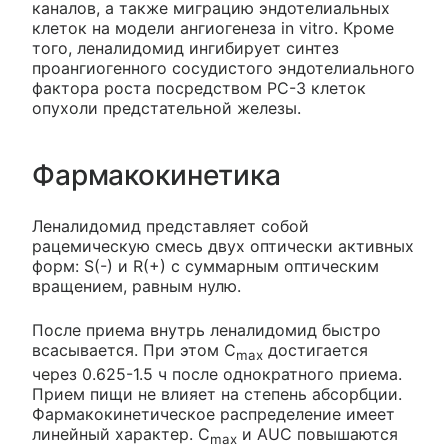
каналов, а также миграцию эндотелиальных
клеток на модели ангиогенеза in vitro. Кроме
того, леналидомид ингибирует синтез
проангиогенного сосудистого эндотелиального
фактора роста посредством РС-3 клеток
опухоли предстательной железы.
Фармакокинетика
Леналидомид представляет собой
рацемическую смесь двух оптически активных
форм: S(-) и R(+) с суммарным оптическим
вращением, равным нулю.
После приема внутрь леналидомид быстро
всасывается. При этом C
достигается
max
через 0.625-1.5 ч после однократного приема.
Прием пищи не влияет на степень абсорбции.
Фармакокинетическое распределение имеет
линейный характер. C
и AUC повышаются
max