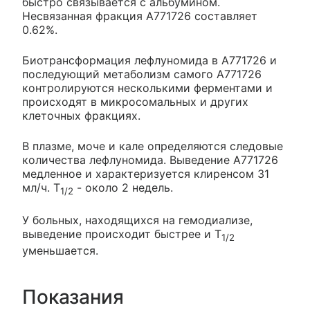
быстро связывается с альбумином.
Несвязанная фракция А771726 составляет
0.62%.
Биотрансформация лефлуномида в А771726 и
последующий метаболизм самого А771726
контролируются несколькими ферментами и
происходят в микросомальных и других
клеточных фракциях.
В плазме, моче и кале определяются следовые
количества лефлуномида. Выведение А771726
медленное и характеризуется клиренсом 31
мл/ч. T
- около 2 недель.
1/2
У больных, находящихся на гемодиализе,
выведение происходит быстрее и T
1/2
уменьшается.
Показания