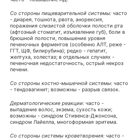
Со стороны пищеварительной системы:
часто
- диарея, тошнота, рвота, анорексия,
поражения слизистой оболочки полости рта
(афтозный стоматит, изъязвление губ), боли в
брюшной полости, повышение уровня
печеночных ферментов (особенно АЛТ, реже -
ГГТ, ЩФ, билирубина); редко - гепатит,
желтуха, холестаз; в отдельных случаях -
печеночная недостаточность, острый некроз
печени.
Со стороны костно-мышечной системы:
часто
- тендовагинит; возможны - разрыв связок.
Дерматологические реакции:
часто -
выпадение волос, экзема, сухость кожи;
возможны - синдром Стивенса-Джонсона,
синдром Лайелла, многоформная эритема.
Со стороны системы кроветворения:
часто -