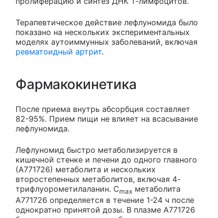
пролиферацию и синтез ДНК Т-лимфоцитов.
Терапевтическое действие лефлуномида было
показано на нескольких экспериментальных
моделях аутоиммунных заболеваний, включая
ревматоидный артрит
.
Фармакокинетика
После приема внутрь абсорбция составляет
82-95%. Прием пищи не влияет на всасывание
лефлуномида.
Лефлуномид быстро метаболизируется в
кишечной стенке и печени до одного главного
(А771726) метаболита и нескольких
второстепенных метаболитов, включая 4-
трифлуорометилаланин. C
метаболита
max
А771726 определяется в течение 1-24 ч после
однократно принятой дозы. В плазме А771726