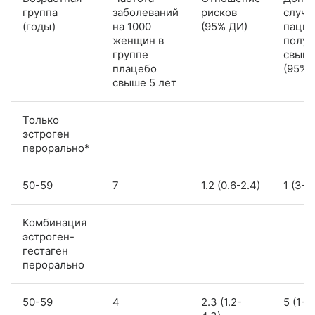
группа
заболеваний
рисков
случа
(годы)
на 1000
(95% ДИ)
пацие
женщин в
получ
группе
свыше
плацебо
(95% 
свыше 5 лет
Только
эстроген
перорально*
50-59
7
1.2 (0.6-2.4)
1 (3-1
Комбинация
эстроген-
гестаген
перорально
50-59
4
2.3 (1.2-
5 (1-1