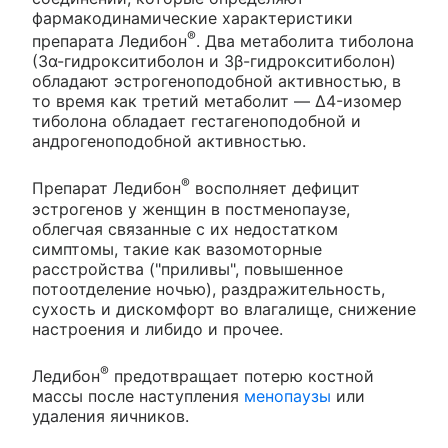
фармакодинамические характеристики
®
препарата Ледибон
. Два метаболита тиболона
(3α-гидрокситиболон и 3β-гидрокситиболон)
обладают эстрогеноподобной активностью, в
то время как третий метаболит — Δ4-изомер
тиболона обладает гестагеноподобной и
андрогеноподобной активностью.
®
Препарат Ледибон
восполняет дефицит
эстрогенов у женщин в постменопаузе,
облегчая связанные с их недостатком
симптомы, такие как вазомоторные
расстройства ("приливы", повышенное
потоотделение ночью), раздражительность,
сухость и дискомфорт во влагалище, снижение
настроения и либидо и прочее.
®
Ледибон
предотвращает потерю костной
массы после наступления
менопаузы
или
удаления яичников.