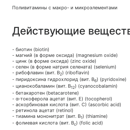
Поливитамины с макро- и микроэлементами
Действующие вещест
- биотин (biotin)
- магний (в форме оксида) (magnesium oxide)
- цинк (в форме оксида) (zinc oxide)
- селен (в форме натрия селената) (selenium)
- рибофлавин (вит. B
) (riboflavin)
2
- пиридоксина гидрохлорид (вит. B
) (pyridoxine)
6
- цианокобаламин (вит. B
) (cyanocobalamin)
12
- бетакаротен (betacarotene)
- α-токоферола ацетат (вит. E) (tocopherol)
- аскорбиновая кислота (вит. С) (ascorbic acid)
- ретинола ацетат (retinol)
- тиамина мононитрат (вит. B
) (thiamine)
1
- фолиевая кислота (вит. B
) (folic acid)
c