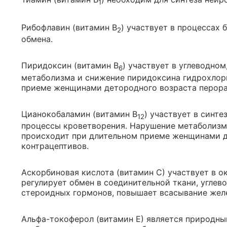
1
Рибофлавин (витамин В
) участвует в процессах 
2
обмена.
Пиридоксин (витамин В
) участвует в углеводно
6
метаболизма и снижение пиридоксина гидрохлор
приеме женщинами детородного возраста перора
Цианокобаламин (витамин В
) участвует в синте
12
процессы кроветворения. Нарушение метаболизм
происходит при длительном приеме женщинами д
контрацептивов.
Аскорбиновая кислота (витамин С) участвует в о
регулирует обмен в соединительной ткани, углев
стероидных гормонов, повышает всасывание желе
Альфа-токоферол (витамин Е) является природн