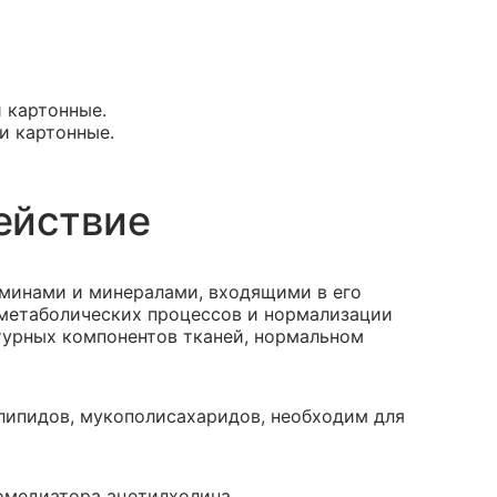
и картонные.
ки картонные.
ействие
аминами и минералами, входящими в его
 метаболических процессов и нормализации
турных компонентов тканей, нормальном
, липидов, мукополисахаридов, необходим для
омедиатора ацетилхолина.