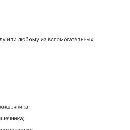
лу или любому из вспомогательных
 кишечника;
ишечника;
астропарез);