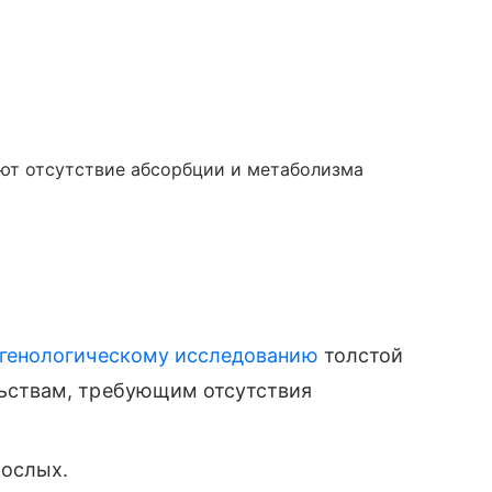
т отсутствие абсорбции и метаболизма
тгенологическому исследованию
толстой
льствам, требующим отсутствия
рослых.