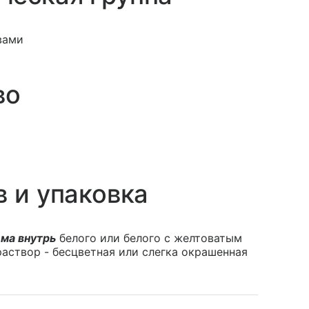
вами
во
в и упаковка
ма внутрь
белого или белого с желтоватым
аствор - бесцветная или слегка окрашенная