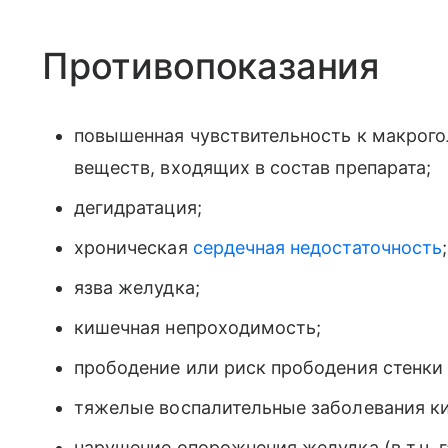
Противопоказания
повышенная чувствительность к макрого
веществ, входящих в состав препарата;
дегидратация;
хроническая
сердечная недостаточность
;
язва желудка;
кишечная непроходимость;
прободение или риск прободения стенки
тяжелые воспалительные заболевания к
нарушение опорожнения желудка (в т.ч. г