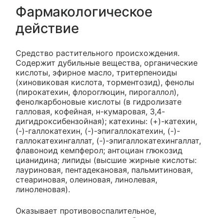
Фармакологическое
действие
Средство растительного происхождения.
Содержит дубильные вещества, органические
кислоты, эфирное масло, тритерпеноиды
(хиновиковая кислота, торментозид), фенолы
(пирокатехин, флороглюцин, пирогаллол),
фенолкарбоновые кислоты (в гидролизате
галловая, кофейная, н-кумаровая, 3,4-
дигидроксибензойная); катехины: (+)-катехин,
(-)-галлокатехин, (-)-эпигаллокатехин, (-)-
галлокатехингаллат, (-)-эпигаллокатехингаллат,
флавоноид кемпферол; антоциан глюкозид
цианидина; липиды (высшие жирные кислоты:
лауриновая, пентадекановая, пальмитиновая,
стеариновая, олеиновая, линолевая,
линоленовая).
Оказывает противовоспалительное,