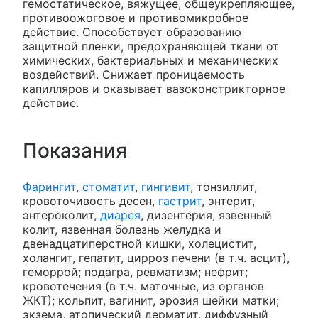
гемостатическое, вяжущее, общеукрепляющее,
противоожоговое и противомикробное
действие. Способствует образованию
защитной пленки, предохраняющей ткани от
химических, бактериальных и механических
воздействий. Снижает проницаемость
капилляров и оказывает вазоконстрикторное
действие.
Показания
Фарингит
,
стоматит
,
гингивит
, тонзиллит,
кровоточивость десен,
гастрит
, энтерит,
энтероколит,
диарея
, дизентерия, язвенный
колит, язвенная болезнь желудка и
двенадцатиперстной кишки, холецистит,
холангит, гепатит, цирроз печени (в т.ч. асцит),
геморрой; подагра, ревматизм; нефрит;
кровотечения (в т.ч. маточные, из органов
ЖКТ); кольпит, вагинит, эрозия шейки матки;
экзема, атопический дерматит, диффузный