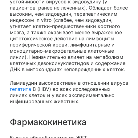
устойчивости вирусов к зидовудину (у
пациентов, ранее не леченных). Обладает более
высоким, чем зидовудин, терапевтическим
индексом in vitro (слабее, чем зидовудин,
угнетает клетки-предшественники костного
мозга, а также оказывает менее выраженное
цитотоксическое действие на лимфоциты
периферической крови, лимфоцитарные и
моноцитарно-макрофагальные клеточные
линии). Незначительно влияет на метаболизм
клеточных дезоксинуклеотидов и содержание
ДНК в митохондриях неповрежденных клеток.
Ламивудин высокоактивен в отношении вируса
гепатита
В (HBV) во всех исследованных
линиях клеток и у всех экспериментально
инфицированных животных.
Фармакокинетика
Быстро абсорбируется из ЖКТ.