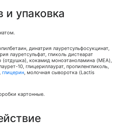
в и упаковка
матом.
опилбетаин, динатрия лауретсульфосукцинат,
трия лауретсульфат, гликоль дистеарат
р (отдушка), кокамид моноэтаноламина (MEA),
 лаурет-10, глицериллаурат, пропиленгликоль,
,
глицерин
, молочная сыворотка (Lactis
коробки картонные.
ействие