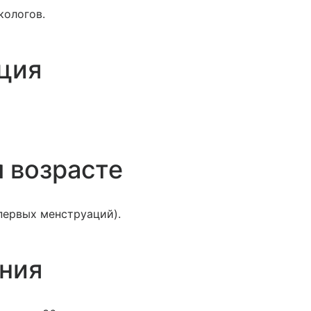
кологов.
ция
 возрасте
 первых менструаций).
ения