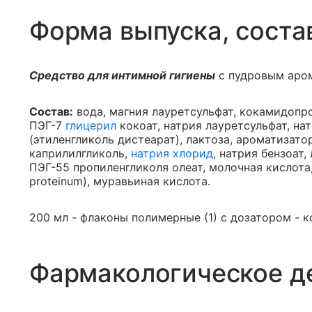
Форма выпуска, соста
Средство для интимной гигиены
с пудровым аро
Состав:
вода, магния лауретсульфат, кокамидопр
ПЭГ-7
глицерил
кокоат, натрия лауретсульфат, на
(этиленгликоль дистеарат), лактоза, ароматизато
каприлилгликоль,
натрия хлорид
, натрия бензоат,
ПЭГ-55 пропиленгликоля олеат, молочная кислота
proteinum), муравьиная кислота.
200 мл - флаконы полимерные (1) с дозатором - 
Фармакологическое д