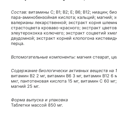
Состав:
витамины С; В1; В2; Е; В6; В12; ниацин; б
пара-аминобензойная кислота; кальций; магний; х
валерианы лекарственной; экстракт корня шлемни
страстоцвета кроваво-красного; экстракт цветов
элеутерококка колючего; экстракт соцветий хме
двудомной; экстракт корней клопогона кистевидн
перца.
Вспомогательные компоненты:
магния стеарат, це
Содержание биологически активных веществ на 1 
витамин В2 2 мг, витамин В6 3 мг, витамин В12 6 
мкг, пантотеновая кислота 15 мг, витамин С 60 мг
магний 25 мг.
Форма выпуска и упаковка
Таблетки массой 850 мг.