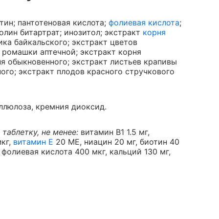
иотин; пантотеновая кислота;
фолиевая кислота
;
олин битартрат; инозитол; экстракт
корня
ка байкальского; экстракт цветов
 ромашки аптечной; экстракт корня
ля обыкновенного; экстракт листьев крапивы
ого; экстракт плодов красного стручкового
ллюлоза, кремния диоксид.
таблетку, не менее:
витамин В1 1.5 мг,
мкг,
витамин Е
20 МЕ, ниацин 20 мг, биотин 40
; фолиевая кислота 400 мкг, кальций 130 мг,