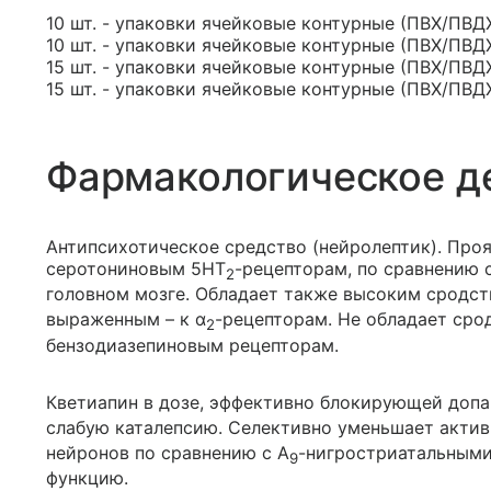
10 шт. - упаковки ячейковые контурные (ПВХ/ПВДХ
10 шт. - упаковки ячейковые контурные (ПВХ/ПВДХ
15 шт. - упаковки ячейковые контурные (ПВХ/ПВДХ
15 шт. - упаковки ячейковые контурные (ПВХ/ПВДХ
Фармакологическое д
Антипсихотическое средство (нейролептик). Про
серотониновым 5HT
-рецепторам, по сравнению
2
головном мозге. Обладает также высоким сродст
выраженным – к α
-рецепторам. Не обладает сро
2
бензодиазепиновым рецепторам.
Кветиапин в дозе, эффективно блокирующей доп
слабую каталепсию. Селективно уменьшает акти
нейронов по сравнению с A
-нигростриатальными
9
функцию.