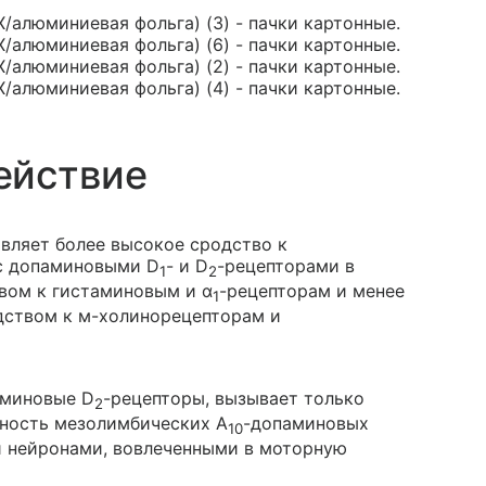
/алюминиевая фольга) (3) - пачки картонные.
/алюминиевая фольга) (6) - пачки картонные.
/алюминиевая фольга) (2) - пачки картонные.
/алюминиевая фольга) (4) - пачки картонные.
ействие
являет более высокое сродство к
 с допаминовыми D
- и D
-рецепторами в
1
2
вом к гистаминовым и α
-рецепторам и менее
1
дством к м-холинорецепторам и
аминовые D
-рецепторы, вызывает только
2
вность мезолимбических A
-допаминовых
10
 нейронами, вовлеченными в моторную