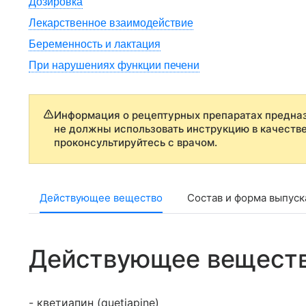
Дозировка
Лекарственное взаимодействие
Беременность и лактация
При нарушениях функции печени
Информация о рецептурных препаратах предназ
не должны использовать инструкцию в качеств
проконсультируйтесь с врачом.
Действующее вещество
Состав и форма выпуск
Действующее вещест
- кветиапин (quetiapine)