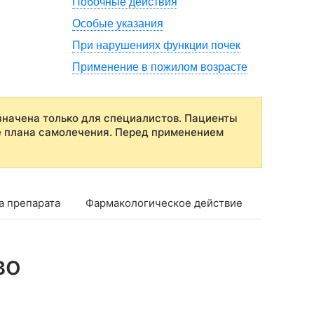
Побочные действия
Особые указания
При нарушениях функции почек
Применение в пожилом возрасте
начена только для специалистов. Пациенты
е плана самолечения. Перед применением
а препарата
Фармакологическое действие
Фармако
во