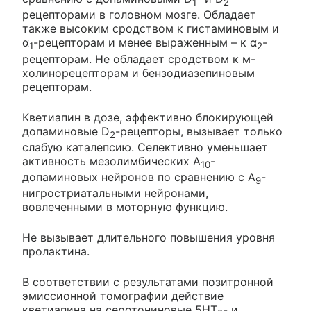
1
2
рецепторами в головном мозге. Обладает
также высоким сродством к гистаминовым и
α
-рецепторам и менее выраженным – к α
-
1
2
рецепторам. Не обладает сродством к м-
холинорецепторам и бензодиазепиновым
рецепторам.
Кветиапин в дозе, эффективно блокирующей
допаминовые D
-рецепторы, вызывает только
2
слабую каталепсию. Селективно уменьшает
активность мезолимбических A
-
10
допаминовых нейронов по сравнению с A
-
9
нигростриатальными нейронами,
вовлеченными в моторную функцию.
Не вызывает длительного повышения уровня
пролактина.
В соответствии с результатами позитронной
эмиссионной томографии действие
кветиапина на серотониновые 5HT
- и