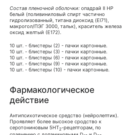
Состав пленочной оболочки:
опадрай II НР
белый (поливиниловый спирт частично
гидролизованный, титана диоксид (El71),
макрогол/ПЭГ 3000, тальк), краситель железа
оксид желтый (Е172).
10 шт. - блистеры (2) - пачки картонные.
10 шт. - блистеры (3) - пачки картонные.
10 шт. - блистеры (6) - пачки картонные.
10 шт. - блистеры (9) - пачки картонные.
10 шт. - блистеры (10) - пачки картонные.
Фармакологическое
действие
Антипсихотическое средство (нейролептик).
Проявляет более высокое сродство к
серотониновым 5HT
-рецепторам, по
2
сравнению с допаминовыми D
- и D
-