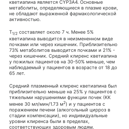
кветиапина является CYP3A4. Основные
метаболиты, определяющиеся в плазме крови,
не обладают выраженной фармакологической
активностью.
T
составляет около 7 ч. Менее 5%
1/2
кветиапина выводится в неизмененном виде
почками или через кишечник. Приблизительно
73% метаболитов выводится почками и 21% -
через кишечник. Средний клиренс кветиапина
у пожилых пациентов на 30-50% меньше, чем
наблюдаемый у пациентов в возрасте от 18 до
65 лет.
Средний плазменный клиренс кветиапина был
приблизительно меньше на 25% у пациентов с
тяжелыми нарушениями функции почек (КК
2
менее 30 мл/мин/1.73 м
) и у пациентов с
поражением печени (алкогольный цирроз в
стадии компенсации), но индивидуальные
уровни клиренса были в пределах,
соответствующих здоровым людям.