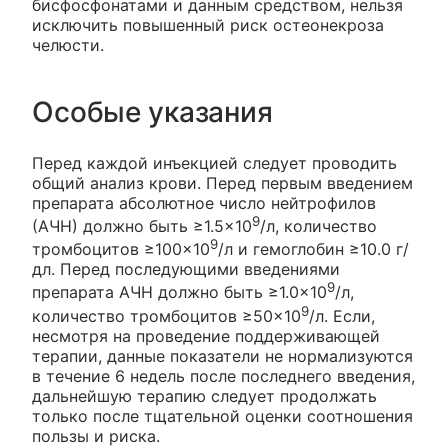
бисфосфонатами и данным средством, нельзя
исключить повышенный риск остеонекроза
челюсти.
Особые указания
Перед каждой инъекцией следует проводить
общий анализ крови. Перед первым введением
препарата абсолютное число нейтрофилов
9
(АЧН) должно быть ≥1.5×10
/л, количество
9
тромбоцитов ≥100×10
/л и гемоглобин ≥10.0 г/
дл. Перед последующими введениями
9
препарата АЧН должно быть ≥1.0×10
/л,
9
количество тромбоцитов ≥50×10
/л. Если,
несмотря на проведение поддерживающей
терапии, данные показатели не нормализуются
в течение 6 недель после последнего введения,
дальнейшую терапию следует продолжать
только после тщательной оценки соотношения
пользы и риска.