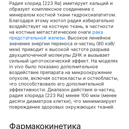
Радия хлорид [223 Ra] имитирует кальций и
образует комплексное соединение с
минералом костной ткани гидроксиапатитом.
Благодаря этому изотоп радия избирательно
воздействует на костную ткань, в частности
на костные метастатические очаги
рака
предстательной железы
. Высокое линейное
значение энергии переноса α-частиц (80 кэВ/
мкм) приводит к высокой частоте разрыва
двухцепочечной молекулы ДНК и вызывает
сильный цитотоксический эффект. На моделях
in vivo было показано дополнительное
воздействие препарата на микроокружение
опухоли, включая остеокласты и остеобласты,
что способствовало его дополнительной
эффективности. Диапазон действия α-частиц
радия хлорида [223 Ra] менее 100 мкм (менее
десяти диаметров клетки), что минимизирует
повреждение здоровых окружающих тканей.
Фармакокинетика