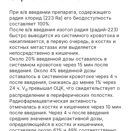
При в/в введении препарата, содержащего
радия хлорид [223 Ra] его биодоступность
составляет 100%.
После в/в введения изотоп радия (радий-223)
быстро выводится из системного кровотока и
накапливается, в первую очередь, в костях и
костных метастазах или выделяется
непосредственно в кишечник.
Около 20% введенной дозы оставалось в
системном кровотоке через 15 мин после
введения. Около 4% введенной дозы
оставалось в системном кровотоке через 4 ч
после введения, снижаясь до менее 1% через
24 ч. V
превышал ОЦК, что свидетельствует о
d
распределении в периферических полостях.
Радиофармацевтическая активность
отмечалась в костях и кишечнике через 10 мин
после введения. Через 4 ч после введения
средние значения радиоактивной дозы,
определяющейся в костях и кишечнике,
составляли около 61% и 49% соответственно.