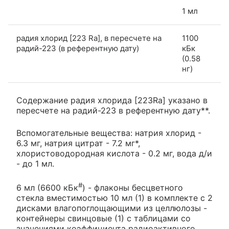
1 мл
радия хлорид [223 Ra], в пересчете на
1100
радий-223 (в референтную дату)
кБк
(0.58
нг)
Содержание радия хлорида [223Ra] указано в
пересчете на радий-223 в референтную дату**.
Вспомогательные вещества: натрия хлорид -
6.3 мг, натрия цитрат - 7.2 мг*,
хлористоводородная кислота - 0.2 мг, вода д/и
- до 1 мл.
#
6 мл (6600 кБк
) - флаконы бесцветного
стекла вместимостью 10 мл (1) в комплекте с 2
дисками влагопоглощающими из целлюлозы -
контейнеры свинцовые (1) с таблицами со
значениями коэффициента радиоактивного