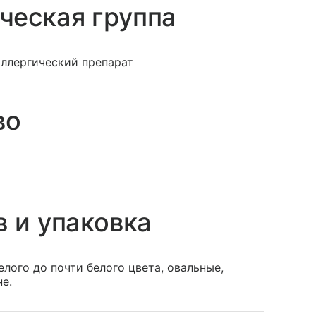
ческая группа
аллергический препарат
во
в и упаковка
елого до почти белого цвета, овальные,
е.