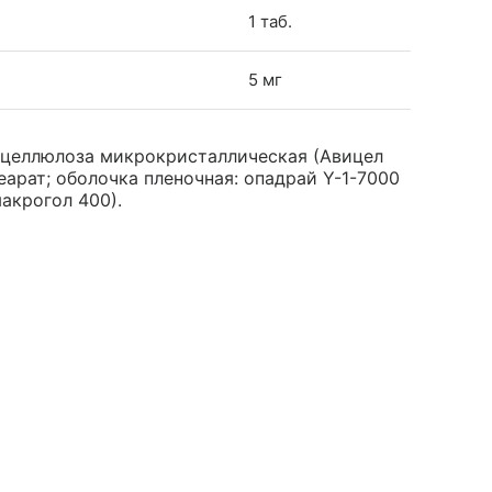
1 таб.
5 мг
 целлюлоза микрокристаллическая (Авицел
еарат; оболочка пленочная: опадрай Y-1-7000
макрогол 400).