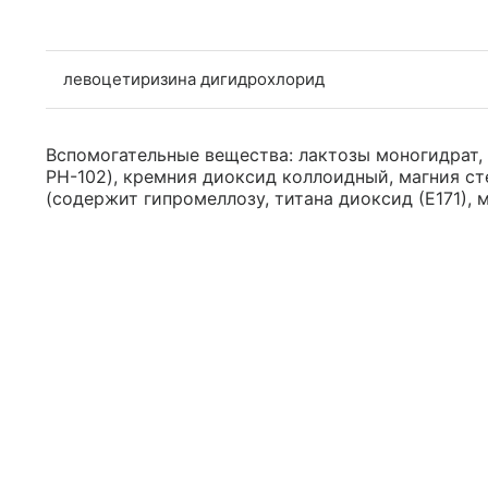
левоцетиризина дигидрохлорид
Вспомогательные вещества: лактозы моногидрат,
PH-102), кремния диоксид коллоидный, магния ст
(содержит гипромеллозу, титана диоксид (Е171), 