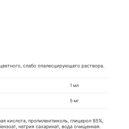
цветного, слабо опалесцирующего раствора.
1 мл
5 мг
ая кислота, пропиленгликоль, глицерол 85%,
нзоат, натрия сахаринат, вода очищенная.