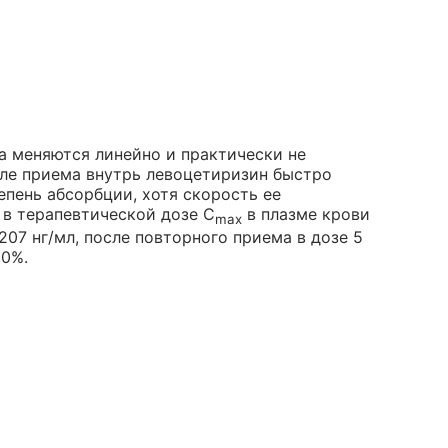
 меняются линейно и практически не
ле приема внутрь левоцетиризин быстро
епень абсорбции, хотя скорость ее
 в терапевтической дозе C
в плазме крови
max
207 нг/мл, после повторного приема в дозе 5
00%.