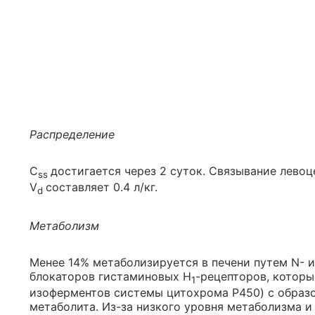
Распределение
C
достигается через 2 суток. Связывание лево
ss
V
составляет 0.4 л/кг.
d
Метаболизм
Менее 14% метаболизируется в печени путем N- и
блокаторов гистаминовых H
-рецепторов, которы
1
изоферментов системы цитохрома P450) с образ
метаболита. Из-за низкого уровня метаболизма и