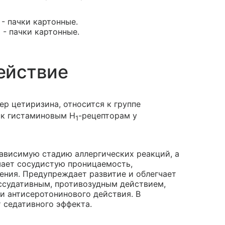
 - пачки картонные.
 - пачки картонные.
ействие
ер цетиризина, относится к группе
 к гистаминовым H
-рецепторам у
1
ависимую стадию аллергических реакций, а
ает сосудистую проницаемость,
ния. Предупреждает развитие и облегчает
кссудативным, противозудным действием,
и антисеротонинового действия. В
 седативного эффекта.