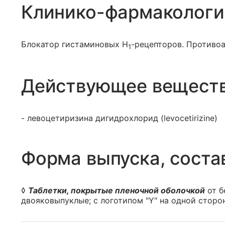
Клинико-фармакологи
Блокатор гистаминовых Н
-рецепторов. Противо
1
Действующее вещест
- левоцетиризина дигидрохлорид (levocetirizine)
Форма выпуска, соста
◊
Таблетки, покрытые пленочной оболочкой
от б
двояковыпуклые; с логотипом "Y" на одной сторон