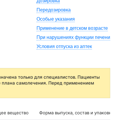
Дозировка
Передозировка
Особые указания
Применение в детском возрасте
При нарушениях функции печени
Условия отпуска из аптек
начена только для специалистов. Пациенты
е плана самолечения. Перед применением
ее вещество
Форма выпуска, состав и упаковка
Фар