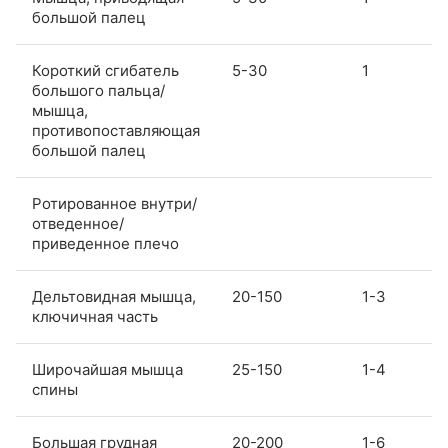
большой палец
Короткий сгибатель
5-30
1
большого пальца/
мышца,
противопоставляющая
большой палец
Ротированное внутри/
отведенное/
приведенное плечо
Дельтовидная мышца,
20-150
1-3
ключичная часть
Широчайшая мышца
25-150
1-4
спины
Большая грудная
20-200
1-6