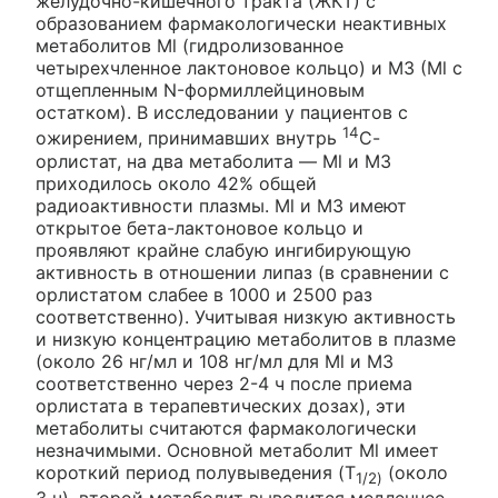
желудочно-кишечного тракта (ЖКТ) с
образованием фармакологически неактивных
метаболитов Ml (гидролизованное
четырехчленное лактоновое кольцо) и МЗ (Ml с
отщепленным N-формиллейциновым
остатком). В исследовании у пациентов с
14
ожирением, принимавших внутрь
С-
орлистат, на два метаболита — Ml и МЗ
приходилось около 42% общей
радиоактивности плазмы. Ml и МЗ имеют
открытое бета-лактоновое кольцо и
проявляют крайне слабую ингибирующую
активность в отношении липаз (в сравнении с
орлистатом слабее в 1000 и 2500 раз
соответственно). Учитывая низкую активность
и низкую концентрацию метаболитов в плазме
(около 26 нг/мл и 108 нг/мл для Ml и МЗ
соответственно через 2-4 ч после приема
орлистата в терапевтических дозах), эти
метаболиты считаются фармакологически
незначимыми. Основной метаболит Ml имеет
короткий период полувыведения (T
(около
1/2)
3 ч), второй метаболит выводится медленнее