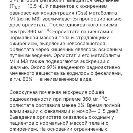
(T
— 13.5 ч). У пациентов с ожирением
1/2
равновесная концентрация (Css) метаболита
Ml (но не МЗ) увеличивается пропорционально
дозе орлистата. После однократного приема
14
внутрь 360 мг
С-орлистата пациентами с
нормальной массой тела и страдающими
ожирением, выделение невсосавшегося
орлистата через кишечник являлось основным
путем выведения. Орлистат и его метаболиты
Ml и МЗ также подвергаются экскреции с
желчью. Около 97% введенного радиоактивно
меченного вещества выводилось с фекалиями,
в т.ч. 83% — в неизмененном виде.
Совокупная почечная экскреция общей
14
радиоактивности при приеме 360 мг
С-
орлистата составила менее 2%. Время полной
элиминации с фекалиями и мочой— 3-5 дней.
Выведение орлистата оказалось сходным у
пациентов с нормальной массой тела и с
ожирением. На основании ограниченных