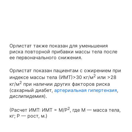
Орлистат также показан для уменьшения
риска повторной прибавки массы тела после
ее первоначального снижения.
Орлистат показан пациентам с ожирением при
2
индексе массы тела (ИМТ)>30 кг/м
или >28
2
кг/м
при наличии других факторов риска
(сахарный диабет,
артериальная гипертензия
,
дислипидемия).
2
(Расчет ИМТ: ИМТ = М/Р
, где М — масса тела,
кг; Р — рост, м.)