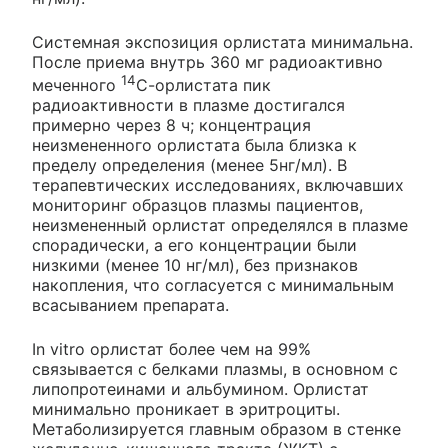
Системная экспозиция орлистата минимальна.
После приема внутрь 360 мг радиоактивно
14
меченного
С-орлистата пик
радиоактивности в плазме достигался
примерно через 8 ч; концентрация
неизмененного орлистата была близка к
пределу определения (менее 5нг/мл). В
терапевтических исследованиях, включавших
мониторинг образцов плазмы пациентов,
неизмененный орлистат определялся в плазме
спорадически, а его концентрации были
низкими (менее 10 нг/мл), без признаков
накопления, что согласуется с минимальным
всасыванием препарата.
In vitro орлистат более чем на 99%
связывается с белками плазмы, в основном с
липопротеинами и альбумином. Орлистат
минимально проникает в эритроциты.
Метаболизируется главным образом в стенке