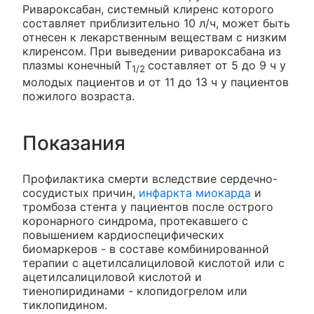
Ривароксабан, системный клиренс которого
составляет приблизительно 10 л/ч, может быть
отнесен к лекарственным веществам с низким
клиренсом. При выведении ривароксабана из
плазмы конечный T
составляет от 5 до 9 ч у
1/2
молодых пациентов и от 11 до 13 ч у пациентов
пожилого возраста.
Показания
Профилактика смерти вследствие сердечно-
сосудистых причин,
инфаркта миокарда
и
тромбоза стента у пациентов после острого
коронарного синдрома, протекавшего с
повышением кардиоспецифических
биомаркеров - в составе комбинированной
терапии с ацетилсалициловой кислотой или с
ацетилсалициловой кислотой и
тиенопиридинами - клопидогрелом или
тиклопидином.