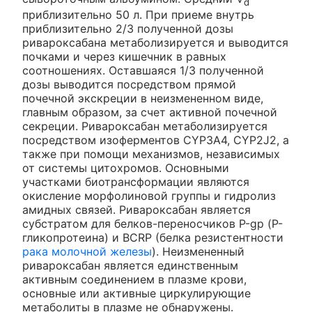
d
приблизительно 50 л. При приеме внутрь
приблизительно 2/3 полученной дозы
ривароксабана метаболизируется и выводится
почками и через кишечник в равных
соотношениях. Оставшаяся 1/3 полученной
дозы выводится посредством прямой
почечной экскреции в неизмененном виде,
главным образом, за счет активной почечной
секреции. Ривароксабан метаболизируется
посредством изоферментов CYP3A4, CYP2J2, а
также при помощи механизмов, независимых
от системы цитохромов. Основными
участками биотрансформации являются
окисление морфолиновой группы и гидролиз
амидных связей. Ривароксабан является
субстратом для белков-переносчиков Р-gp (Р-
гликопротеина) и BCRP (белка резистентности
рака молочной железы
). Неизмененный
ривароксабан является единственным
активным соединением в плазме крови,
основные или активные циркулирующие
метаболиты в плазме не обнаружены.