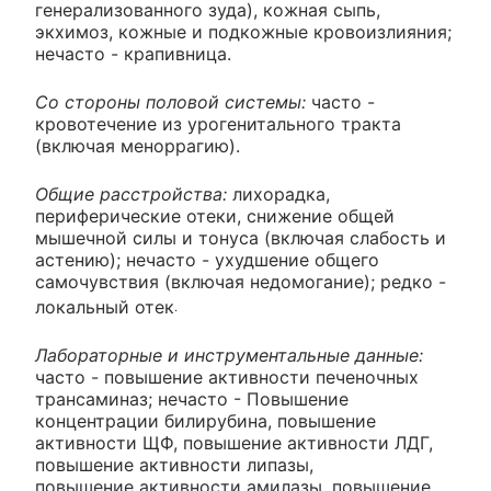
генерализованного зуда), кожная сыпь,
экхимоз, кожные и подкожные кровоизлияния;
нечасто - крапивница.
Со стороны половой системы:
часто -
кровотечение из урогенитального тракта
(включая меноррагию).
Общие расстройства:
лихорадка,
периферические отеки, снижение общей
мышечной силы и тонуса (включая слабость и
астению); нечасто - ухудшение общего
самочувствия (включая недомогание); редко -
локальный отек
.
Лабораторные и инструментальные данные:
часто - повышение активности печеночных
трансаминаз; нечасто - Повышение
концентрации билирубина, повышение
активности ЩФ, повышение активности ЛДГ,
повышение активности липазы,
повышение активности амилазы, повышение