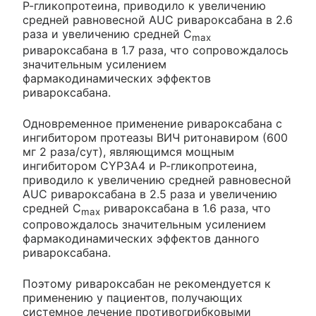
Р-гликопротеина, приводило к увеличению
средней равновесной AUC ривароксабана в 2.6
раза и увеличению средней C
max
ривароксабана в 1.7 раза, что сопровождалось
значительным усилением
фармакодинамических эффектов
ривароксабана.
Одновременное применение ривароксабана с
ингибитором протеазы ВИЧ ритонавиром (600
мг 2 раза/сут), являющимся мощным
ингибитором CYP3A4 и Р-гликопротеина,
приводило к увеличению средней равновесной
AUC ривароксабана в 2.5 раза и увеличению
средней C
ривароксабана в 1.6 раза, что
max
сопровождалось значительным усилением
фармакодинамических эффектов данного
ривароксабана.
Поэтому ривароксабан не рекомендуется к
применению у пациентов, получающих
системное лечение противогрибковыми