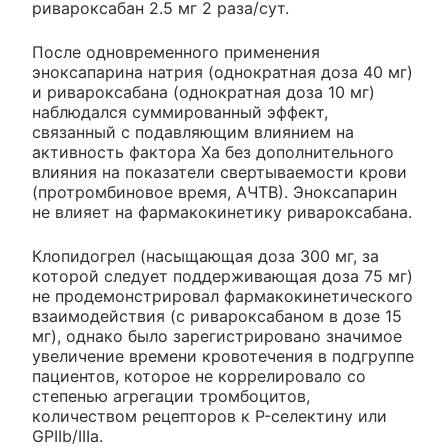
ривароксабан 2.5 мг 2 раза/сут.
После одновременного применения
эноксапарина натрия (однократная доза 40 мг)
и ривароксабана (однократная доза 10 мг)
наблюдался суммированный эффект,
связанный с подавляющим влиянием на
активность фактора Ха без дополнительного
влияния на показатели свертываемости крови
(протромбиновое время, АЧТВ). Эноксапарин
не влияет на фармакокинетику ривароксабана.
Клопидогрел (насыщающая доза 300 мг, за
которой следует поддерживающая доза 75 мг)
не продемонстрировал фармакокинетического
взаимодействия (с ривароксабаном в дозе 15
мг), однако было зарегистрировано значимое
увеличение времени кровотечения в подгруппе
пациентов, которое не коррелировало со
степенью агрегации тромбоцитов,
количеством рецепторов к P-селектину или
GPIIb/IIIa.