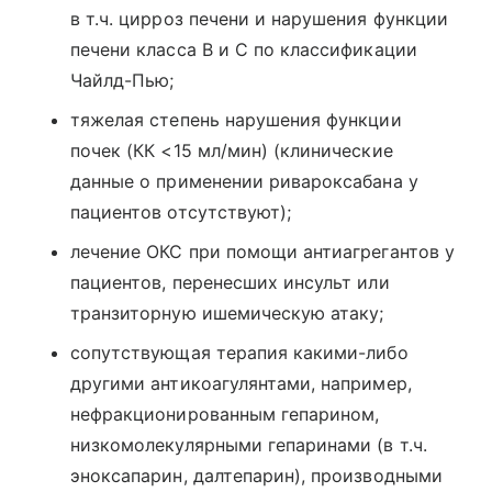
в т.ч. цирроз печени и нарушения функции
печени класса B и C по классификации
Чайлд-Пью;
тяжелая степень нарушения функции
почек (КК <15 мл/мин) (клинические
данные о применении ривароксабана у
пациентов отсутствуют);
лечение ОКС при помощи антиагрегантов у
пациентов, перенесших инсульт или
транзиторную ишемическую атаку;
сопутствующая терапия какими-либо
другими антикоагулянтами, например,
нефракционированным гепарином,
низкомолекулярными гепаринами (в т.ч.
эноксапарин, далтепарин), производными