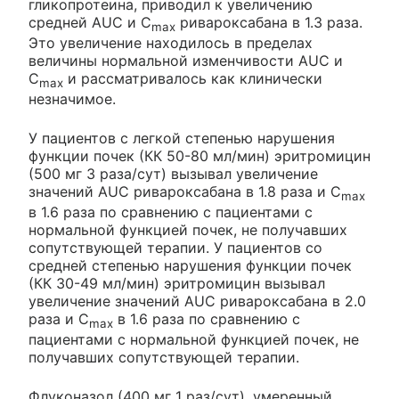
гликопротеина, приводил к увеличению
средней AUC и C
ривароксабана в 1.3 раза.
max
Это увеличение находилось в пределах
величины нормальной изменчивости AUC и
C
и рассматривалось как клинически
max
незначимое.
У пациентов с легкой степенью нарушения
функции почек (КК 50-80 мл/мин) эритромицин
(500 мг 3 раза/сут) вызывал увеличение
значений AUC ривароксабана в 1.8 раза и C
max
в 1.6 раза по сравнению с пациентами с
нормальной функцией почек, не получавших
сопутствующей терапии. У пациентов со
средней степенью нарушения функции почек
(КК 30-49 мл/мин) эритромицин вызывал
увеличение значений AUC ривароксабана в 2.0
раза и C
в 1.6 раза по сравнению с
max
пациентами с нормальной функцией почек, не
получавших сопутствующей терапии.
Флуконазол (400 мг 1 раз/сут), умеренный