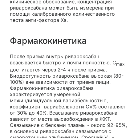
клиническое обоснование, концентрация
ривароксабана может быть измерена при
помощи калиброванного количественного
теста анти-фактора Ха.
Фармакокинетика
После приема внутрь ривароксабан
всасывается быстро и почти полностью. C
max
достигается через 2-4 ч после приема.
Биодоступность ривароксабана высокая (80-
100%) вне зависимости от приема пищи.
Фармакокинетика ривароксабана
характеризуется умеренной
межиндивидуальной вариабельностью,
коэффициент вариабельности CV% составляет
от 30% до 40%. Всасывание ривароксабана
зависит от места высвобождения в ЖКТ.
Связывание с белками плазмы - около 92-95%,
в основном ривароксабан связывается с
сывороточным альбумином. Средний V
-