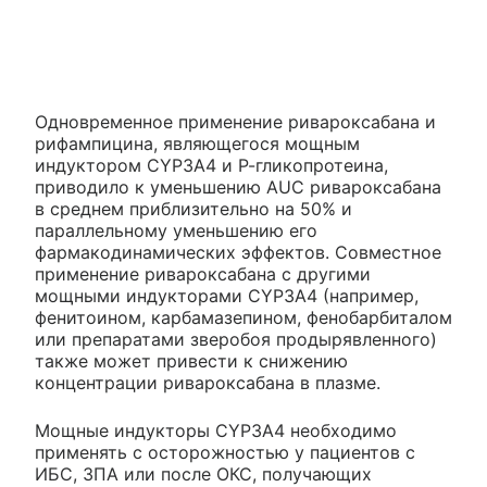
Одновременное применение ривароксабана и
рифампицина, являющегося мощным
индуктором CYP3A4 и Р-гликопротеина,
приводило к уменьшению AUC ривароксабана
в среднем приблизительно на 50% и
параллельному уменьшению его
фармакодинамических эффектов. Совместное
применение ривароксабана с другими
мощными индукторами CYP3A4 (например,
фенитоином, карбамазепином, фенобарбиталом
или препаратами зверобоя продырявленного)
также может привести к снижению
концентрации ривароксабана в плазме.
Мощные индукторы CYP3A4 необходимо
применять с осторожностью у пациентов с
ИБС, ЗПА или после ОКС, получающих