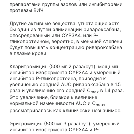
препаратами группы азолов или ингибиторами
протеазы ВИЧ.
Другие активные вещества, угнетающие хотя
бы один из путей элиминации ривароксабана,
опосредованный или CYP3A4, или Р-
гликопротеином, вероятно, в меньшей степени
будут повышать концентрацию ривароксабана
в плазме крови.
Кларитромицин (500 мг 2 раза/сут), мощный
ингибитор изофермента CYP3A4 и умеренный
ингибитор Р-гликопротеина, приводил к
увеличению средней AUC ривароксабана в 1.5
раза и увеличению его средней C
в 1.4 раза.
max
Это увеличение, близкое к величине
нормальной изменчивости AUC и C
,
max
рассматривалось как клинически незначимое.
Эритромицин (500 мг 3 раза/сут), умеренный
ингибитор изофермента CYP3A4 и Р-