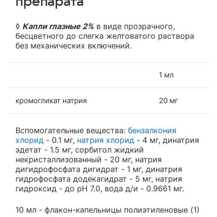
препарата
◊
Капли глазные 2%
в виде прозрачного,
бесцветного до слегка желтоватого раствора
без механических включений.
1 мл
кромогликат натрия
20 мг
Вспомогательные вещества:
бензалкония
хлорид
- 0.1 мг,
натрия хлорид
- 4 мг, динатрия
эдетат - 1.5 мг, сорбитол жидкий
некристаллизованный - 20 мг, натрия
дигидрофосфата дигидрат - 1 мг, динатрия
гидрофосфата додекагидрат - 5 мг, натрия
гидроксид - до рН 7.0, вода д/и - 0.9661 мг.
10 мл - флакон-капельницы полиэтиленовые (1)