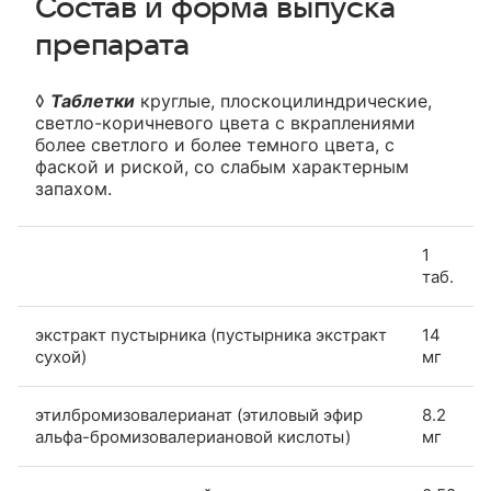
Состав и форма выпуска
препарата
◊
Таблетки
круглые, плоскоцилиндрические,
светло-коричневого цвета с вкраплениями
более светлого и более темного цвета, с
фаской и риской, со слабым характерным
запахом.
1
таб.
экстракт пустырника (пустырника экстракт
14
сухой)
мг
этилбромизовалерианат (этиловый эфир
8.2
альфа-бромизовалериановой кислоты)
мг