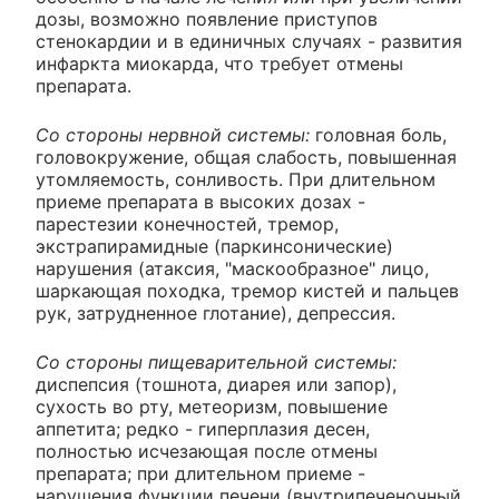
дозы, возможно появление приступов
стенокардии и в единичных случаях - развития
инфаркта миокарда, что требует отмены
препарата.
Со стороны нервной системы:
головная боль,
головокружение, общая слабость, повышенная
утомляемость, сонливость. При длительном
приеме препарата в высоких дозах -
парестезии конечностей, тремор,
экстрапирамидные (паркинсонические)
нарушения (атаксия, "маскообразное" лицо,
шаркающая походка, тремор кистей и пальцев
рук, затрудненное глотание), депрессия.
Со стороны пищеварительной системы:
диспепсия (тошнота, диарея или запор),
сухость во рту, метеоризм, повышение
аппетита; редко - гиперплазия десен,
полностью исчезающая после отмены
препарата; при длительном приеме -
нарушения функции печени (внутрипеченочный