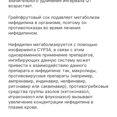
значительного удлинения интервала QT
возрастает.
Грейпфрутовый сок подавляет метаболизм
нифедипина в организме, поэтому он
противопоказан во время лечения
нифедипином.
Нифедипин метаболизируется с помощью
изофермента CYP3A, в связи с этим
одновременное применение препаратов,
ингибирующих данную систему может
привести к взаимодействию данного
препарата и нифедипина: так, макролиды,
противовирусные препараты (например,
ампренавир, индинавир, нелфинавир,
ритонавир или саквинавир), противогрибковые
средства группы азолов (кетоконазол,
итраконазол или флуконазол) вызывают
увеличение концентрации нифедипина в
плазме крови.