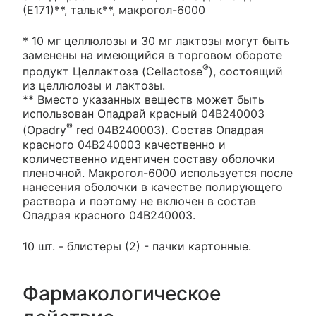
(Е171)**, тальк**, макрогол-6000
* 10 мг целлюлозы и 30 мг лактозы могут быть
заменены на имеющийся в торговом обороте
®
продукт Целлактоза (Cellactose
), состоящий
из целлюлозы и лактозы.
** Вместо указанных веществ может быть
использован Опадрай красный 04В240003
®
(Opadry
red 04В240003). Состав Опадрая
красного 04В240003 качественно и
количественно идентичен составу оболочки
пленочной. Макрогол-6000 используется после
нанесения оболочки в качестве полирующего
раствора и поэтому не включен в состав
Опадрая красного 04В240003.
10 шт. - блистеры (2) - пачки картонные.
Фармакологическое