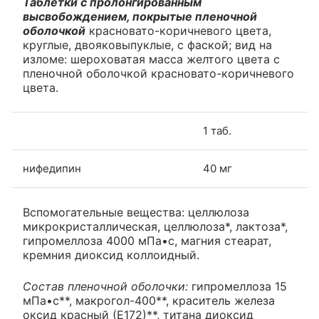
Таблетки с пролонгированным
высвобождением, покрытые пленочной
оболочкой
красновато-коричневого цвета,
круглые, двояковыпуклые, с фаской; вид на
изломе: шероховатая масса желтого цвета с
пленочной оболочкой красновато-коричневого
цвета.
1 таб.
нифедипин
40 мг
Вспомогательные вещества: целлюлоза
микрокристаллическая, целлюлоза*, лактоза*,
гипромеллоза 4000 мПа•с, магния стеарат,
кремния диоксид коллоидный.
Состав пленочной оболочки:
гипромеллоза 15
мПа•с**, макрогол-400**, краситель железа
оксид красный (Е172)**, титана диоксид