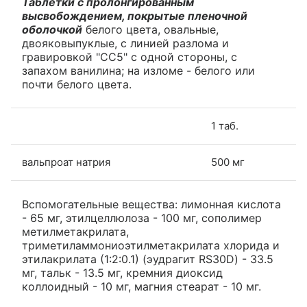
Таблетки с пролонгированным
высвобождением, покрытые пленочной
оболочкой
белого цвета, овальные,
двояковыпуклые, с линией разлома и
гравировкой "СС5" с одной стороны, с
запахом ванилина; на изломе - белого или
почти белого цвета.
1 таб.
вальпроат натрия
500 мг
Вспомогательные вещества: лимонная кислота
- 65 мг, этилцеллюлоза - 100 мг, сополимер
метилметакрилата,
триметиламмониоэтилметакрилата хлорида и
этилакрилата (1:2:0.1) (эудрагит RS30D) - 33.5
мг, тальк - 13.5 мг, кремния диоксид
коллоидный - 10 мг, магния стеарат - 10 мг.