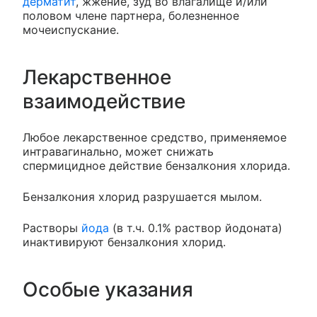
дерматит
, жжение, зуд во влагалище и/или
половом члене партнера, болезненное
мочеиспускание.
Лекарственное
взаимодействие
Любое лекарственное средство, применяемое
интравагинально, может снижать
спермицидное действие бензалкония хлорида.
Бензалкония хлорид разрушается мылом.
Растворы
йода
(в т.ч. 0.1% раствор йодоната)
инактивируют бензалкония хлорид.
Особые указания