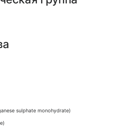
ва
anese sulphate monohydrate)
e)