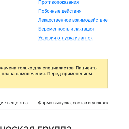
Противопоказания
Побочные действия
Лекарственное взаимодействие
Беременность и лактация
Условия отпуска из аптек
начена только для специалистов. Пациенты
е плана самолечения. Перед применением
ие вещества
Форма выпуска, состав и упаковка
Фар
ческая группа