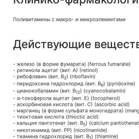
Поливитамины с макро- и микроэлементами
Действующие вещест
- железо (в форме фумарата) (ferrous fumarate)
- ретинола ацетат (вит. А) (retinol)
- рибофлавин (вит. B
) (riboflavin)
2
- пиридоксина гидрохлорид (вит. B
) (pyridoxine)
6
- цианокобаламин (вит. B
) (cyanocobalamin)
12
- α-токоферола ацетат (вит. E) (tocopherol)
- аскорбиновая кислота (вит. С) (ascorbic acid)
- марганец (в форме сульфата моногидрата) (mang
- тиоктовая кислота (thioctic acid)
- кальция пантотенат (вит. B
) (calcium pantothenat
5
- никотинамид (вит. PP) (nicotinamide)
- тиамина гидрохлорид (вит. B
) (thiamine)
1