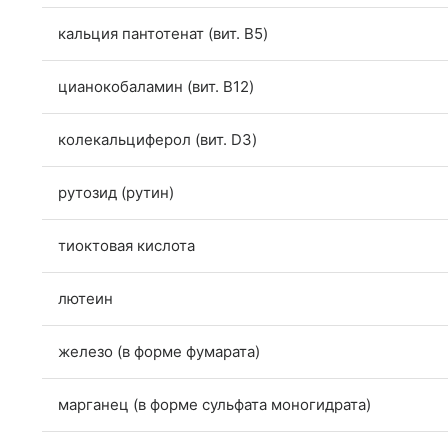
кальция пантотенат (вит. B5)
цианокобаламин (вит. B12)
колекальциферол (вит. D3)
рутозид (рутин)
тиоктовая кислота
лютеин
железо (в форме фумарата)
марганец (в форме сульфата моногидрата)