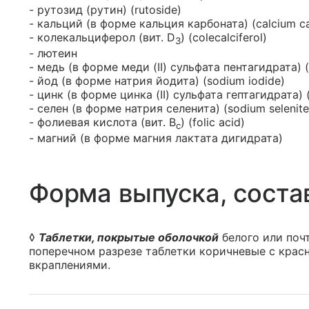
- рутозид (рутин) (rutoside)
- кальций (в форме кальция карбоната) (calcium c
- колекальциферол (вит. D
) (colecalciferol)
3
- лютеин
- медь (в форме меди (II) сульфата пентагидрата) (
- йод (в форме натрия йодита) (sodium iodide)
- цинк (в форме цинка (II) сульфата гептагидрата) (
- селен (в форме натрия селенита) (sodium selenite
- фолиевая кислота (вит. B
) (folic acid)
c
- магний (в форме магния лактата дигидрата)
Форма выпуска, соста
◊
Таблетки, покрытые оболочкой
белого или почт
поперечном разрезе таблетки коричневые с крас
вкраплениями.