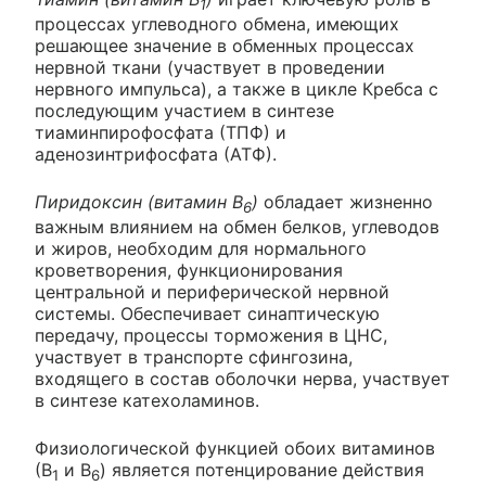
1
процессах углеводного обмена, имеющих
решающее значение в обменных процессах
нервной ткани (участвует в проведении
нервного импульса), а также в цикле Кребса с
последующим участием в синтезе
тиаминпирофосфата (ТПФ) и
аденозинтрифосфата (АТФ).
Пиридоксин (витамин В
)
обладает жизненно
6
важным влиянием на обмен белков, углеводов
и жиров, необходим для нормального
кроветворения, функционирования
центральной и периферической нервной
системы. Обеспечивает синаптическую
передачу, процессы торможения в ЦНС,
участвует в транспорте сфингозина,
входящего в состав оболочки нерва, участвует
в синтезе катехоламинов.
Физиологической функцией обоих витаминов
(В
и В
) является потенцирование действия
1
6