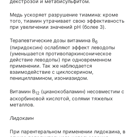
декстрозой и метабисульфитом.
Медь ускоряет разрушение тиамина: кроме
того, тиамин утрачивает свою эффективность
при увеличении значений pH (более 3).
Терапевтические дозы витамина В
6
(пиридоксин) ослабляют эффект леводопы
(уменьшается противопаркинсоническое
действие леводопы) при одновременном
применении. Так же наблюдается
взаимодействие с циклосерином,
пеницилламином, изониазидом.
Витамин В
(цианокобаламин) несовместим с
12
аскорбиновой кислотой, солями тяжелых
металлов.
Лидокаин
При парентеральном применении лидокаина, в