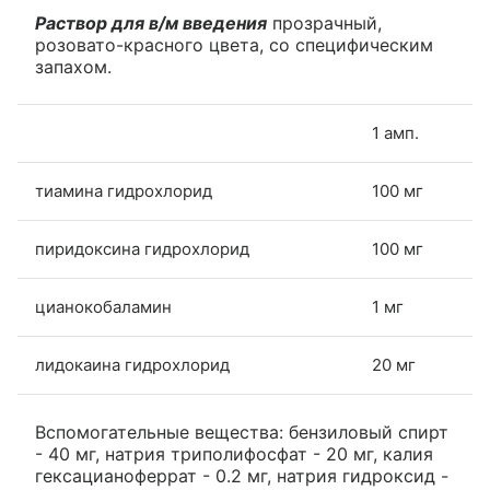
Раствор для в/м введения
прозрачный,
розовато-красного цвета, со специфическим
запахом.
1 амп.
тиамина гидрохлорид
100 мг
пиридоксина гидрохлорид
100 мг
цианокобаламин
1 мг
лидокаина гидрохлорид
20 мг
Вспомогательные вещества: бензиловый спирт
- 40 мг, натрия триполифосфат - 20 мг, калия
гексацианоферрат - 0.2 мг, натрия гидроксид -