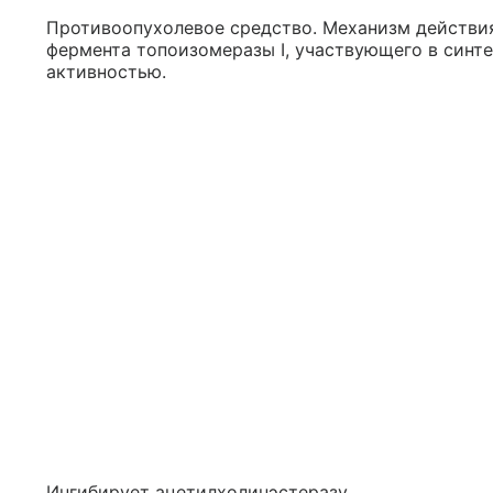
Противоопухолевое средство. Механизм действия
фермента топоизомеразы I, участвующего в синт
активностью.
Ингибирует ацетилхолинэстеразу.