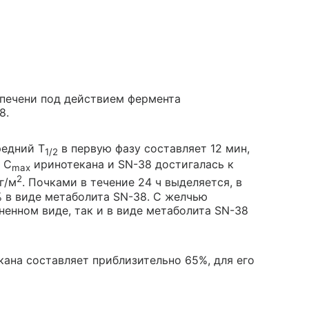
 печени под действием фермента
8.
редний T
в первую фазу составляет 12 мин,
1/2
. C
иринотекана и SN-38 достигалась к
max
2
г/м
. Почками в течение 24 ч выделяется, в
% в виде метаболита SN-38. С желчью
ненном виде, так и в виде метаболита SN-38
ана составляет приблизительно 65%, для его