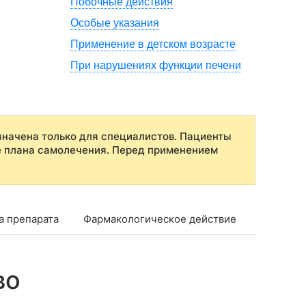
Побочные действия
Особые указания
Применение в детском возрасте
При нарушениях функции печени
начена только для специалистов. Пациенты
е плана самолечения. Перед применением
а препарата
Фармакологическое действие
Фармако
во