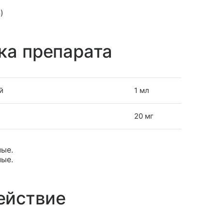
)
ка препарата
й
1 мл
20 мг
ные.
ные.
ействие