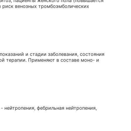
цитоз, пациенты женского пола (повышается
й риск венозных тромбоэмболических
показаний и стадии заболевания, состояния
й терапии. Применяют в составе моно- и
 - нейтропения, фебрильная нейтропения,