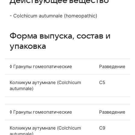
Действующее вещество
- Colchicum autumnale (homeopathic)
Форма выпуска, состав и
упаковка
◊ Гранулы гомеопатические
Разведение
Колхикум аутумнале (Colchicum
C5
autumnale)
◊ Гранулы гомеопатические
Разведение
Колхикум аутумнале (Colchicum
C9
autumnale)