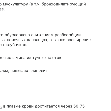
ю мускулатуру (в т.ч. бронходилатирующий
ее.
что обусловлено снижением реабсорбции
ных почечных канальцах, а также расширение
ых клубочках.
 гистамина из тучных клеток.
олиз, повышает липолиз.
в плазме крови достигается через 50-75
x