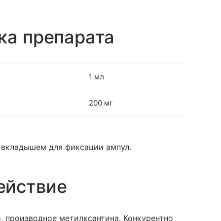
ка препарата
1 мл
200 мг
м вкладышем для фиксации ампул.
ействие
 производное метилксантина. Конкурентно