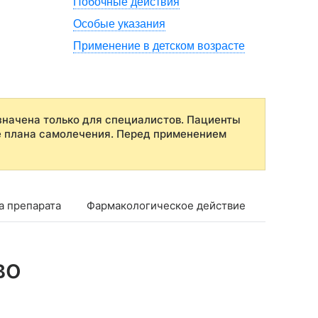
Побочные действия
Особые указания
Применение в детском возрасте
начена только для специалистов. Пациенты
е плана самолечения. Перед применением
а препарата
Фармакологическое действие
Фармако
во