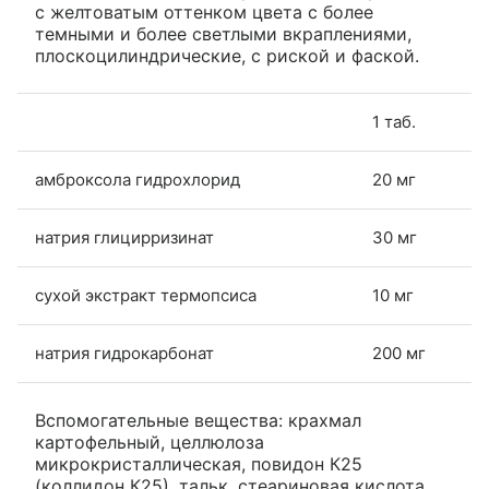
с желтоватым оттенком цвета с более
темными и более светлыми вкраплениями,
плоскоцилиндрические, с риской и фаской.
1 таб.
амброксола гидрохлорид
20 мг
натрия глицирризинат
30 мг
сухой экстракт термопсиса
10 мг
натрия гидрокарбонат
200 мг
Вспомогательные вещества: крахмал
картофельный, целлюлоза
микрокристаллическая, повидон К25
(коллидон К25), тальк, стеариновая кислота,