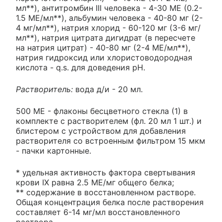
мл**), антитромбин III человека - 4-30 МЕ (0.2-
1.5 МЕ/мл**), альбумин человека - 40-80 мг (2-
4 мг/мл**), натрия хлорид - 60-120 мг (3-6 мг/
мл**), натрия цитрата дигидрат (в пересчете
на натрия цитрат) - 40-80 мг (2-4 МЕ/мл**),
натрия гидроксид или хлористоводородная
кислота - q.s. для доведения pH.
Растворитель:
вода д/и - 20 мл.
500 ME - флаконы бесцветного стекла (1) в
комплекте с растворителем (фл. 20 мл 1 шт.) и
блистером с устройством для добавления
растворителя со встроенным фильтром 15 мкм
- пачки картонные.
* удельная активность фактора свертывания
крови IX равна 2.5 ME/мг общего белка;
** содержание в восстановленном растворе.
Общая концентрация белка после растворения
составляет 6-14 мг/мл восстановленного