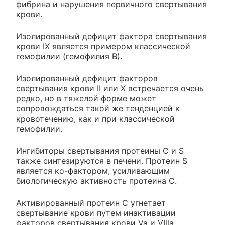
фибрина и нарушения первичного свертывания
крови.
Изолированный дефицит фактора свертывания
крови IX является примером классической
гемофилии (гемофилия В).
Изолированный дефицит факторов
свертывания крови II или X встречается очень
редко, но в тяжелой форме может
сопровождаться такой же тенденцией к
кровотечению, как и при классической
гемофилии.
Ингибиторы свертывания протеины С и S
также синтезируются в печени. Протеин S
является ко-фактором, усиливающим
биологическую активность протеина С.
Активированный протеин С угнетает
свертывание крови путем инактивации
факторов свертывания крови Va и VIlla.