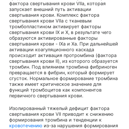
фактора свертывания крови VIIa, которая
запускает внешний путь активации
свертывания крови. Комплекс фактора
свертывания крови VIIa с тканевым
тромбопластином активирует факторы
свертывания крови IX и X, в результате чего
образуются активированные факторы
свертывания крови - IXa и Ха. При дальнейшей
активации коагуляционного каскада
происходит активация протромбина (фактора
свертывания крови II), из которого образуется
тромбин. Под влиянием тромбина фибриноген
превращается в фибрин, который формирует
сгусток. Нормальное формирование тромбина
также имеет критическое значение для
функций тромбоцитов как компонентов
первичного свертывания крови.
Изолированный тяжелый дефицит фактора
свертывания крови VII приводит к снижению
формирования тромбина и тенденции к
кровотечению
из-за нарушения формирования