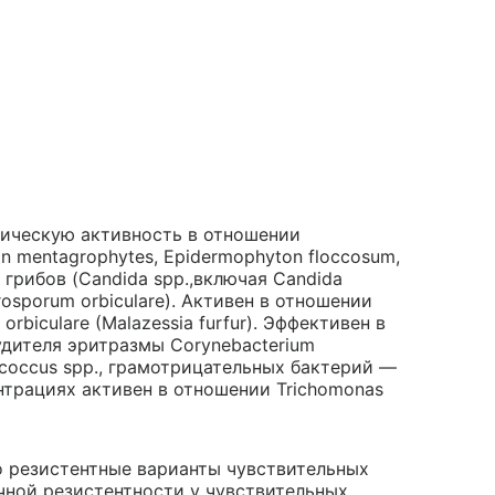
тическую активность в отношении
n mentagrophytes, Epidermophyton floccosum,
грибов (Candida spp.,включая Candida
tyrosporum orbiculare). Активен в отношении
rbiculare (Malazessia furfur). Эффективен в
дителя эритразмы Corynebacterium
tococcus spp., грамотрицательных бактерий —
центрациях активен в отношении Trichomonas
о резистентные варианты чувствительных
чной резистентности у чувствительных