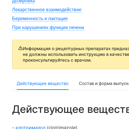
Дозировка
Лекарственное взаимодействие
Беременность и лактация
При нарушениях функции печени
Информация о рецептурных препаратах предназ
не должны использовать инструкцию в качеств
проконсультируйтесь с врачом.
Действующее вещество
Состав и форма выпуск
Действующее вещест
-
клотримазол
(clotrimazole)