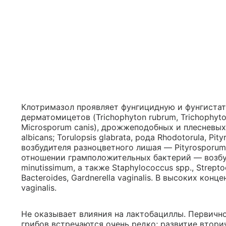
Клотримазол проявляет фунгицидную и фунгиста
дерматомицетов (Trichophyton rubrum, Trichophyto
Microsporum canis), дрожжеподобных и плесневых 
albicans; Torulopsis glabrata, рода Rhodotorula, Pi
возбудителя разноцветного лишая — Pityrosporum o
отношении грамположительных бактерий — возбу
minutissimum, а также Staphylococcus spp., Strep
Bacteroides, Gardnerella vaginalis. В высоких кон
vaginalis.
Не оказывает влияния на лактобациллы. Первичн
грибов встречаются очень редко; развитие втори