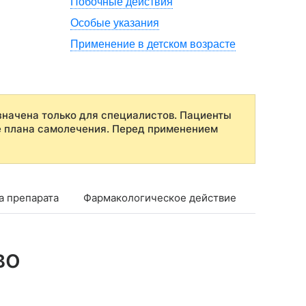
Побочные действия
Особые указания
Применение в детском возрасте
начена только для специалистов. Пациенты
е плана самолечения. Перед применением
а препарата
Фармакологическое действие
Фармако
во